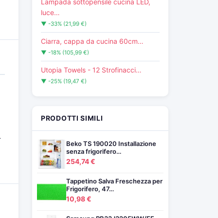
Lampada sottopensile cucina LED,
luce…
▼ -33% (21,99 €)
Ciarra, cappa da cucina 60cm…
▼ -18% (105,99 €)
Utopia Towels - 12 Strofinacci…
▼ -25% (19,47 €)
PRODOTTI SIMILI
r
Beko TS 190020 Installazione
senza frigorifero…
254,74 €
Tappetino Salva Freschezza per
Frigorifero, 47…
10,98 €