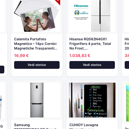
Calamita Portafoto
Hisense RQ562N4GX1
Hi
Magnetico – 14pz Cornici
Frigorifero 4 porte, Total
Fr
,
Magnetiche Trasparenti…
No Frost,…
20
16,99 €
1.038,83 €
3
Vedi storico
Vedi storico
Samsung
CUHIOY Lavagna
3G
2x