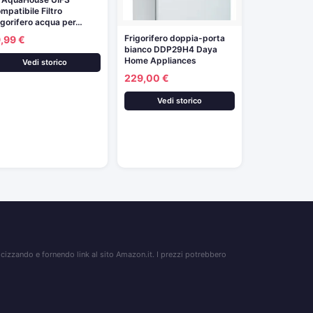
mpatibile Filtro
igorifero acqua per…
Frigorifero doppia-porta
,99 €
bianco DDP29H4 Daya
Home Appliances
Vedi storico
229,00 €
Vedi storico
izzando e fornendo link al sito Amazon.it. I prezzi potrebbero