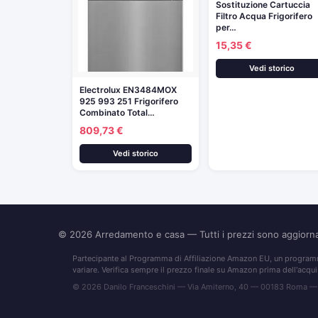
Sostituzione Cartuccia
Filtro Acqua Frigorifero
per…
15,35 €
Vedi storico
Electrolux EN3484MOX
925 993 251 Frigorifero
Combinato Total…
809,73 €
Vedi storico
© 2026
Arredamento e casa
— Tutti i prezzi sono aggior
Partecipante al Programma di Affiliazione Amazon EU, un programma
variare. Verifica sempre il prezzo finale su Amazon prima dell'acqui
© 2026 Danilo Franceschini — Via Amiterno, 40 — 00183 Roma —