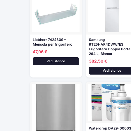
Liebherr 7424309 –
Samsung
Mensola per frigorifero
RT25HAR4DWW/ES
Frigorifero Doppia Porta
47,96 €
264 L, Bianco
382,50 €
Vedi storico
Vedi storico
Waterdrop DA29-0000