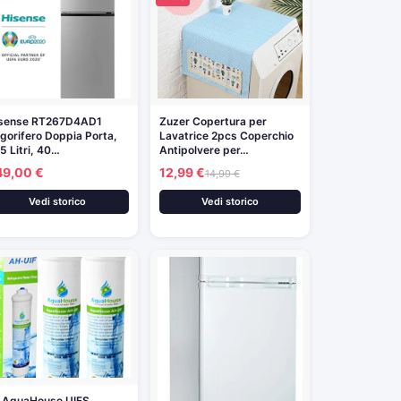
sense RT267D4AD1
Zuzer Copertura per
igorifero Doppia Porta,
Lavatrice 2pcs Coperchio
5 Litri, 40…
Antipolvere per…
49,00 €
12,99 €
14,99 €
Vedi storico
Vedi storico
 AquaHouse UIFS