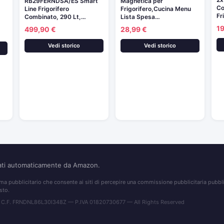
RB29FERNDSA/ES Smart
Magnetica per
Co
Line Frigorifero
Frigorifero,Cucina Menu
Fr
Combinato, 290 Lt,…
Lista Spesa…
19
499,90 €
28,99 €
Vedi storico
Vedi storico
nati automaticamente da Amazon.
 pubblicitario che consente ai siti di percepire una commissione pubblicitaria pubblic
sto.
 C.F. FRNDNL86L30I348Z — P.IVA 01820730677 — All Rights Reserved