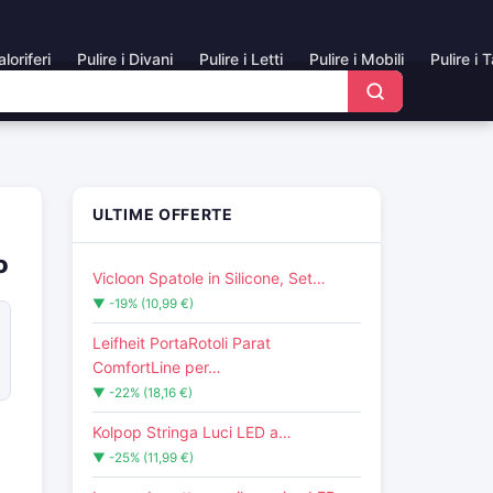
aloriferi
Pulire i Divani
Pulire i Letti
Pulire i Mobili
Pulire i 
ULTIME OFFERTE
o
Vicloon Spatole in Silicone, Set…
▼ -19% (10,99 €)
Leifheit PortaRotoli Parat
ComfortLine per…
▼ -22% (18,16 €)
Kolpop Stringa Luci LED a…
▼ -25% (11,99 €)