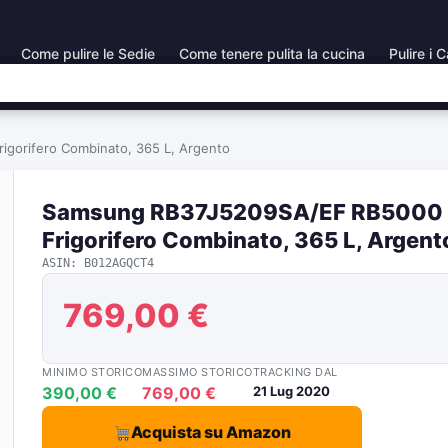
Come pulire le Sedie
Come tenere pulita la cucina
Pulire i C
gorifero Combinato, 365 L, Argento
Samsung RB37J5209SA/EF RB5000
Frigorifero Combinato, 365 L, Argent
ASIN: B012AGQCT4
769,00 €
MINIMO STORICO
MASSIMO STORICO
TRACKING DAL
390,00 €
769,00 €
21 Lug 2020
Acquista su Amazon