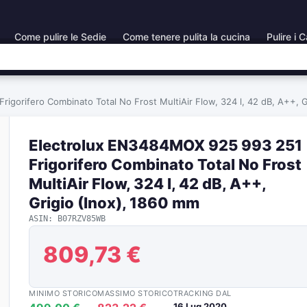
Come pulire le Sedie
Come tenere pulita la cucina
Pulire i C
gorifero Combinato Total No Frost MultiAir Flow, 324 l, 42 dB, A++, G
Electrolux EN3484MOX 925 993 251
Frigorifero Combinato Total No Frost
MultiAir Flow, 324 l, 42 dB, A++,
Grigio (Inox), 1860 mm
ASIN: B07RZV85WB
809,73 €
MINIMO STORICO
MASSIMO STORICO
TRACKING DAL
16 Lug 2020