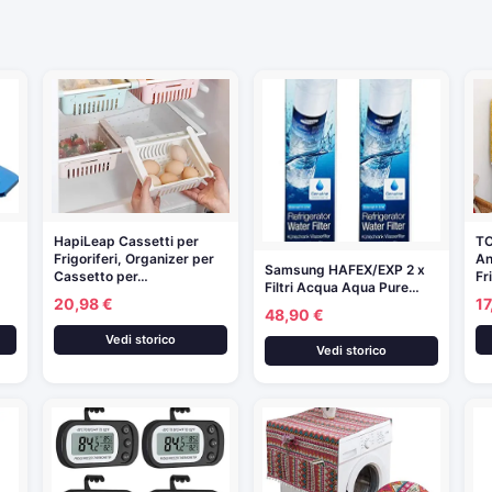
HapiLeap Cassetti per
TO
Frigoriferi, Organizer per
An
Samsung HAFEX/EXP 2 x
Cassetto per…
Fr
Filtri Acqua Aqua Pure…
20,98 €
17
48,90 €
Vedi storico
Vedi storico