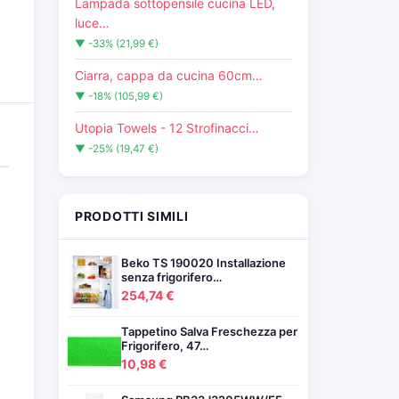
Lampada sottopensile cucina LED,
luce…
▼ -33% (21,99 €)
Ciarra, cappa da cucina 60cm…
▼ -18% (105,99 €)
Utopia Towels - 12 Strofinacci…
▼ -25% (19,47 €)
PRODOTTI SIMILI
Beko TS 190020 Installazione
senza frigorifero…
254,74 €
Tappetino Salva Freschezza per
Frigorifero, 47…
10,98 €