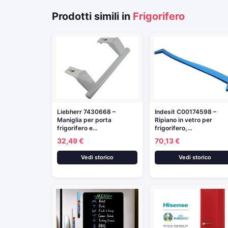
Prodotti simili in
Frigorifero
Liebherr 7430668 –
Indesit C00174598 –
Maniglia per porta
Ripiano in vetro per
frigorifero e…
frigorifero,…
32,49 €
70,13 €
Vedi storico
Vedi storico