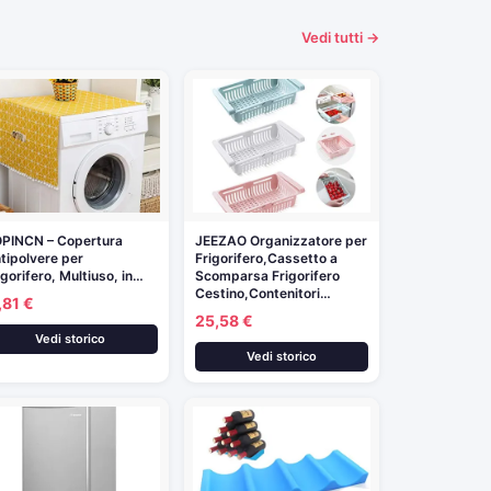
Vedi tutti →
PINCN – Copertura
JEEZAO Organizzatore per
tipolvere per
Frigorifero,Cassetto a
igorifero, Multiuso, in…
Scomparsa Frigorifero
Cestino,Contenitori…
,81 €
25,58 €
Vedi storico
Vedi storico