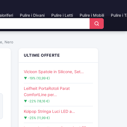
aloriferi
Pulire i Divani
Pulire i Letti
Pulire i Mobili
Pulire i 
ne, Nero
ULTIME OFFERTE
Vicloon Spatole in Silicone, Set…
▼ -19% (10,99 €)
Leifheit PortaRotoli Parat
ComfortLine per…
▼ -22% (18,16 €)
Kolpop Stringa Luci LED a…
▼ -25% (11,99 €)