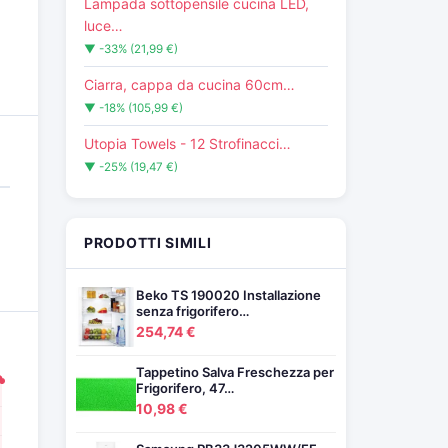
Lampada sottopensile cucina LED,
luce…
▼ -33% (21,99 €)
Ciarra, cappa da cucina 60cm…
▼ -18% (105,99 €)
Utopia Towels - 12 Strofinacci…
▼ -25% (19,47 €)
PRODOTTI SIMILI
Beko TS 190020 Installazione
senza frigorifero…
254,74 €
Tappetino Salva Freschezza per
Frigorifero, 47…
10,98 €