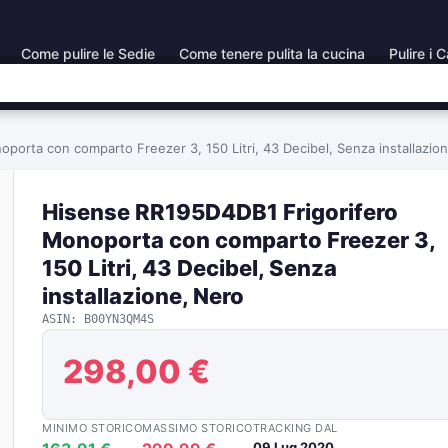
Come pulire le Sedie
Come tenere pulita la cucina
Pulire i C
orta con comparto Freezer 3, 150 Litri, 43 Decibel, Senza installazio
Hisense RR195D4DB1 Frigorifero
Monoporta con comparto Freezer 3,
150 Litri, 43 Decibel, Senza
installazione, Nero
ASIN: B00YN3QM4S
298,00 €
MINIMO STORICO
MASSIMO STORICO
TRACKING DAL
09 Lug 2020