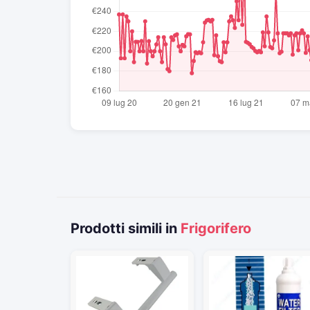
Prodotti simili in
Frigorifero