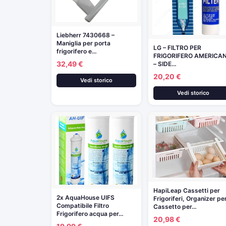
Liebherr 7430668 –
Maniglia per porta
LG – FILTRO PER
frigorifero e…
FRIGORIFERO AMERICA
32,49 €
– SIDE…
20,20 €
Vedi storico
Vedi storico
HapiLeap Cassetti per
2x AquaHouse UIFS
Frigoriferi, Organizer pe
Compatibile Filtro
Cassetto per…
Frigorifero acqua per…
20,98 €