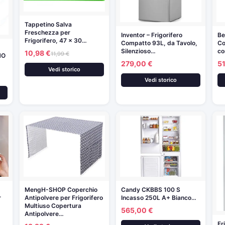
Tappetino Salva
Freschezza per
Inventor – Frigorifero
B
Frigorifero, 47 x 30…
Compatto 93L, da Tavolo,
Co
Silenzioso…
co
10,98 €
11,99 €
NO
279,00 €
5
Vedi storico
Vedi storico
MengH-SHOP Coperchio
Candy CKBBS 100 S
r
Antipolvere per Frigorifero
Incasso 250L A+ Bianco…
Multiuso Copertura
565,00 €
Antipolvere…
Fr