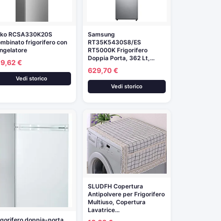
eko RCSA330K20S
Samsung
mbinato frigorifero con
RT35K5430S8/ES
ngelatore
RT5000K Frigorifero
Doppia Porta, 362 Lt,…
19,62 €
629,70 €
Vedi storico
Vedi storico
SLUDFH Copertura
Antipolvere per Frigorifero
Multiuso, Copertura
Lavatrice…
igorifero doppia-porta