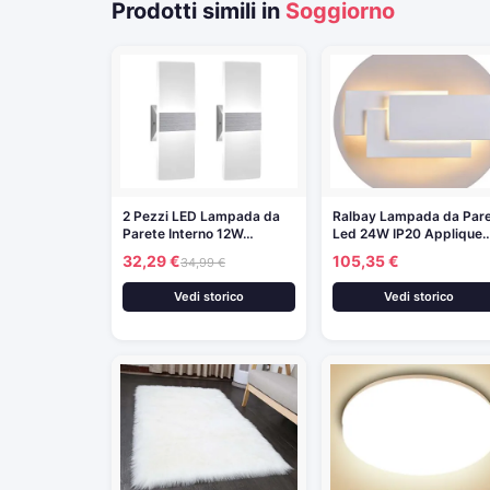
Prodotti simili in
Soggiorno
2 Pezzi LED Lampada da
Ralbay Lampada da Par
Parete Interno 12W…
Led 24W IP20 Applique
32,29 €
105,35 €
34,99 €
Vedi storico
Vedi storico