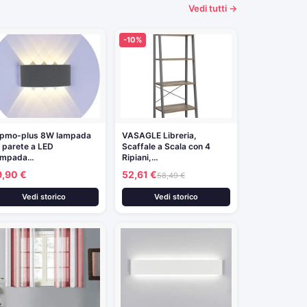
Vedi tutti →
-10%
pmo-plus 8W lampada
VASAGLE Libreria,
 parete a LED
Scaffale a Scala con 4
ampada…
Ripiani,…
9,90 €
52,61 €
58,49 €
Vedi storico
Vedi storico