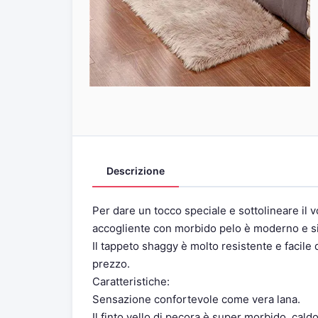
Descrizione
Per dare un tocco speciale e sottolineare il 
accogliente con morbido pelo è moderno e si a
Il tappeto shaggy è molto resistente e facile 
prezzo.
Caratteristiche:
Sensazione confortevole come vera lana.
Il finto vello di pecora è super morbido, cald