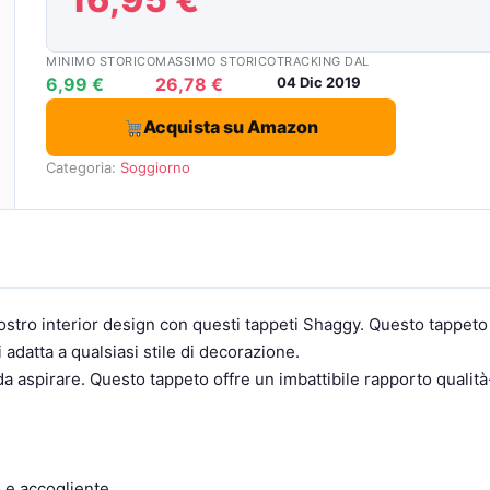
MINIMO STORICO
MASSIMO STORICO
TRACKING DAL
6,99 €
26,78 €
04 Dic 2019
Acquista su Amazon
Categoria:
Soggiorno
vostro interior design con questi tappeti Shaggy. Questo tappeto
datta a qualsiasi stile di decorazione.
da aspirare. Questo tappeto offre un imbattibile rapporto qualità
o e accogliente.