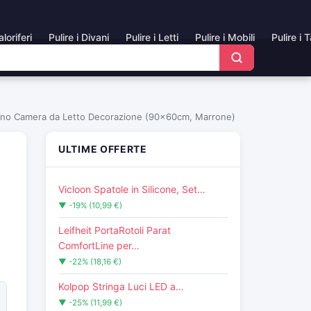
aloriferi
Pulire i Divani
Pulire i Letti
Pulire i Mobili
Pulire i 
rno Camera da Letto Decorazione (90x60cm, Marrone)
ULTIME OFFERTE
Vicloon Spatole in Silicone, Set…
▼ -19% (10,99 €)
Leifheit PortaRotoli Parat
ComfortLine per…
▼ -22% (18,16 €)
Kolpop Stringa Luci LED a…
▼ -25% (11,99 €)