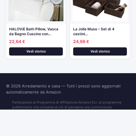
HALOViE Bath Pillow, Vasca
La Jolíe Muse – Set di 4
da Bagno Cuscino con…
cestini…
22,64 €
24,99 €
Vedi storico
Vedi storico
© 2026
Arredamento e casa
— Tutti i prezzi sono aggiornati
automaticamente da Amazon.
Partecipante al Programma di Affiliazione Amazon EU, un programma
pubblicitario che consente ai siti di percepire una commissione
pubblicitaria pubblicizzando e fornendo link al sito Amazon.it. I prezzi
potrebbero variare. Verifica sempre il prezzo finale su Amazon prima
dell'acquisto.
© 2026 Danilo Franceschini — Via Amiterno, 40 — 00183 Roma — C.F.
FRNDNL86L30I348Z — P.IVA 01820730677 — All Rights Reserved