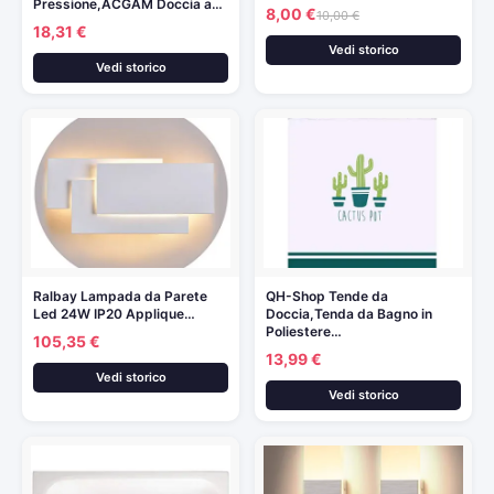
Pressione,ACGAM Doccia a…
8,00 €
10,00 €
18,31 €
Vedi storico
Vedi storico
Ralbay Lampada da Parete
QH-Shop Tende da
Led 24W IP20 Applique…
Doccia,Tenda da Bagno in
Poliestere…
105,35 €
13,99 €
Vedi storico
Vedi storico