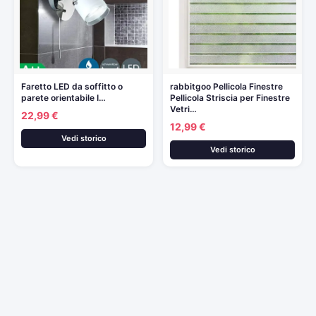
Faretto LED da soffitto o
rabbitgoo Pellicola Finestre
parete orientabile I…
Pellicola Striscia per Finestre
Vetri…
22,99 €
12,99 €
Vedi storico
Vedi storico
© 2026
Arredamento e casa
— Tutti i prezzi sono aggiornati
automaticamente da Amazon.
Partecipante al Programma di Affiliazione Amazon EU, un programma
pubblicitario che consente ai siti di percepire una commissione
pubblicitaria pubblicizzando e fornendo link al sito Amazon.it. I prezzi
potrebbero variare. Verifica sempre il prezzo finale su Amazon prima
dell'acquisto.