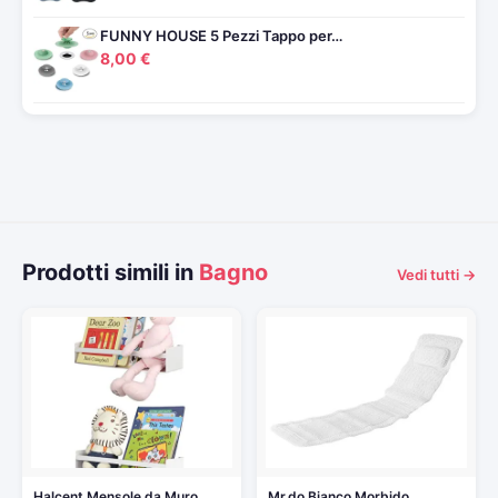
FUNNY HOUSE 5 Pezzi Tappo per…
8,00 €
Prodotti simili in
Bagno
Vedi tutti →
Halcent Mensole da Muro
Mr.do Bianco Morbido