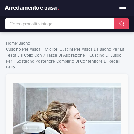
Arredamento e casa
.
Home
›
Bagno
›
Cuscino Per Vasca – Migliori Cuscini Per Vasca Da Bagno Per La
Testa E Il Collo Con 7 Tazze Di Aspirazione – Cuscino Di Lusso
Per Il Sostegno Posteriore Completo Di Contenitore Di Regali
Bello