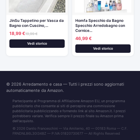
JinSu Tappetino per Vasca da
Homfa Specchio da Bagno
Bagno con Cuscino,…
Specchio Arredobagno con
Cornice…
18,99 €
19,99 €
46,99 €
Vedi storico
Vedi storico
© 2026
Arredamento e casa
— Tutti i prezzi sono aggiornati
automaticamente da Amazon.
Partecipante al Programma di Affiliazione Amazon EU, un programma
pubblicitario che consente ai siti di percepire una commissione
pubblicitaria pubblicizzando e fornendo link al sito Amazon.it. I prezzi
potrebbero variare. Verifica sempre il prezzo finale su Amazon prima
dell'acquisto.
© 2026 Danilo Franceschini — Via Amiterno, 40 — 00183 Roma — C.F.
FRNDNL86L30I348Z — P.IVA 01820730677 — All Rights Reserved