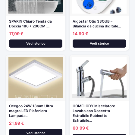
SPARIN Chiaro Tenda da
Aigostar Otis 33QUB –
Doccia 180 * 200CM,…
Bilancia da cucina digitale…
17,99 €
14,90 €
Vedi storico
Vedi storico
Oeegoo 24W 13mm Ultra
HOMELODY Miscelatore
magro LED Plafoniera
Lavabo con Doccetta
Lampada…
Estraibile Rubinetto
Estraibile…
21,99 €
60,99 €
Vedi storico