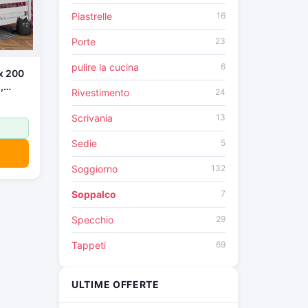
Piastrelle
16
Porte
23
pulire la cucina
6
 x 200
,
Rivestimento
24
200
Scrivania
13
Sedie
5
Soggiorno
132
Soppalco
7
Specchio
29
Tappeti
69
ULTIME OFFERTE