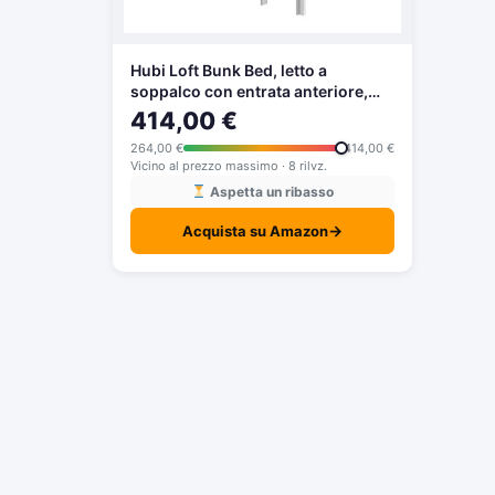
Hubi Loft Bunk Bed, letto a
soppalco con entrata anteriore,
Legno, White, 180x80x160
414,00 €
264,00 €
414,00 €
Vicino al prezzo massimo · 8 rilvz.
Aspetta un ribasso
→
Acquista su Amazon