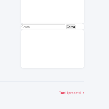
Ricerca
per:
Tutti i prodotti →
Tappeti
Rivestimento
69 prodotti