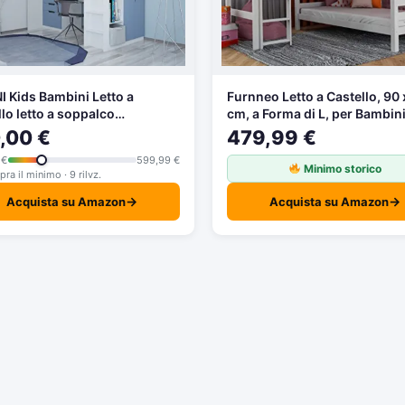
I Kids Bambini Letto a
Furnneo Letto a Castello, 90
llo letto a soppalco
cm, a Forma di L, per Bambini
nazione 5 in 1 in diversi
Letto a soppalco in faggio
,00 €
479,99 €
i
Massiccio, Ink Rollrost 90 x 
 €
599,99 €
cm, divisibile
Minimo storico
ra il minimo · 9 rilvz.
→
→
Acquista su Amazon
Acquista su Amazon