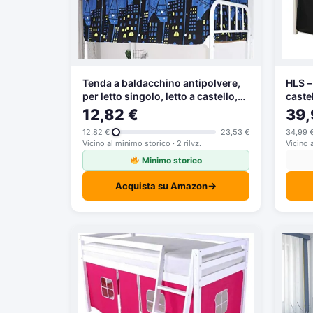
Tenda a baldacchino antipolvere,
HLS – 
per letto singolo, letto a castello,
caste
dormitori oscuranti, zanzariere,
12,82 €
39,
tenda per letto junior soppalco,
12,82 €
23,53 €
34,99 
studenti, dormitori, dormitori e
Vicino al minimo storico · 2 rilvz.
Vicino 
dormitori
Minimo storico
→
Acquista su Amazon