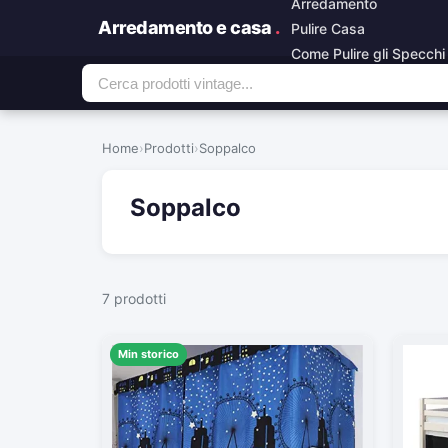
Arredamento
Arredamento e casa
.
Pulire Casa
Come Pulire gli Specchi
Home
›
Prodotti
›
Soppalco
Soppalco
7 prodotti
Min storico