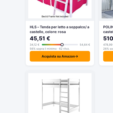
HLS – Tenda per letto a soppalco/ a
POLIN
castello, colore: rosa
caste
combi
45,51 €
510
color
34,12 €
54,64 €
478,99
56% sopra il minimo · 62 rilvz.
26% sop
→
Acquista su Amazon