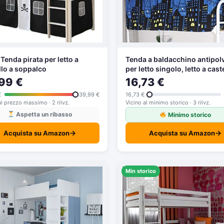
Tenda pirata per letto a
Tenda a baldacchino antipol
llo a soppalco
per letto singolo, letto a cast
dormitori oscuranti, zanzari
99 €
16,73 €
tenda per letto junior soppal
€
39,99 €
16,73 €
studenti, dormitori
al prezzo massimo · 2 rilvz.
Vicino al minimo storico · 3 rilvz.
Aspetta un ribasso
Minimo storico
→
→
Acquista su Amazon
Acquista su Amazon
Min storico