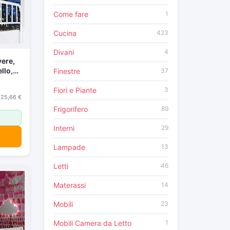
Come fare
1
Cucina
423
Divani
4
vere,
ello,
Finestre
37
ere,
co,
Fiori e Piante
3
25,66 €
Frigorifero
89
Interni
29
Lampade
13
Letti
46
Materassi
14
Mobili
23
Mobili Camera da Letto
1