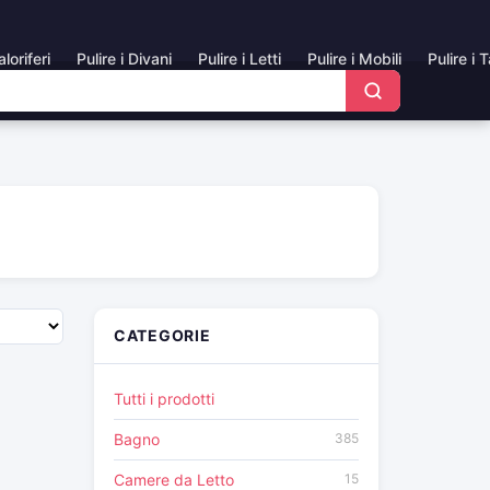
aloriferi
Pulire i Divani
Pulire i Letti
Pulire i Mobili
Pulire i 
CATEGORIE
Tutti i prodotti
Bagno
385
Camere da Letto
15