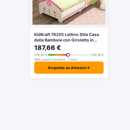
KidKraft 76255 Lettino Stile Casa
delle Bambole con Giroletto in
Legno, Mobili per Camera da Letto
187,66 €
per Bambini
139,90 €
239,18 €
48% sopra il minimo · 7 rilvz.
→
Acquista su Amazon