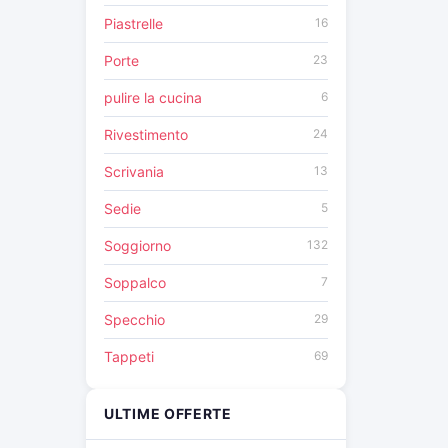
Piastrelle
16
Porte
23
pulire la cucina
6
Rivestimento
24
Scrivania
13
Sedie
5
Soggiorno
132
Soppalco
7
Specchio
29
Tappeti
69
ULTIME OFFERTE