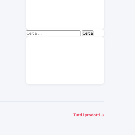
Ricerca
per:
Tutti i prodotti →
Tappeti
Rivestimento
69 prodotti