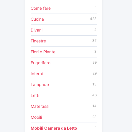
Come fare
1
Cucina
423
Divani
4
Finestre
37
Fiori e Piante
3
Frigorifero
89
Interni
29
Lampade
13
Letti
46
Materassi
14
Mobili
23
Mobili Camera da Letto
1