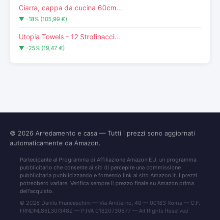
Ciarra, cappa da cucina 60cm…
▼ -18% (105,99 €)
Utopia Towels - 12 Strofinacci…
▼ -25% (19,47 €)
© 2026
Arredamento e casa
— Tutti i prezzi sono aggiornati
automaticamente da Amazon.
Partecipante al Programma di Affiliazione Amazon EU, un programma
pubblicitario che consente ai siti di percepire una commissione
pubblicitaria pubblicizzando e fornendo link al sito Amazon.it. I prezzi
potrebbero variare. Verifica sempre il prezzo finale su Amazon prima
dell'acquisto.
© 2026 Danilo Franceschini — Via Amiterno, 40 — 00183 Roma — C.F.
FRNDNL86L30I348Z — P.IVA 01820730677 — All Rights Reserved