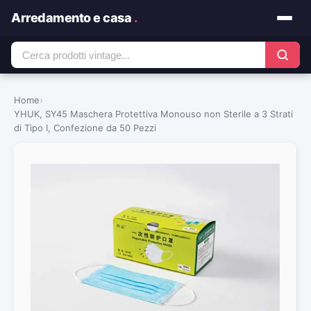
Arredamento e casa
.
Home
›
YHUK, SY45 Maschera Protettiva Monouso non Sterile a 3 Strati
di Tipo I, Confezione da 50 Pezzi