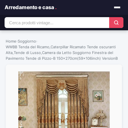
Arredamento e casa
.
Home
›
Soggiorno
›
WWBB Tenda del Ricamo,Caterpillar Ricamato Tende oscuranti
Alta,Tende di Lusso,Camera da Letto Soggiorno Finestra del
Pavimento Tende di Pizzo-B 150x270cm(59x106inch) VersionB