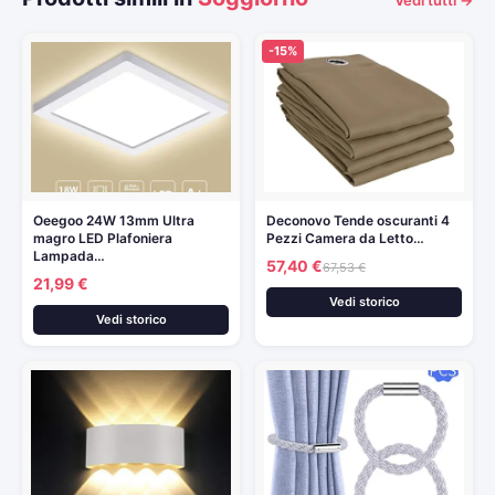
Vedi tutti →
-15%
Oeegoo 24W 13mm Ultra
Deconovo Tende oscuranti 4
magro LED Plafoniera
Pezzi Camera da Letto…
Lampada…
57,40 €
67,53 €
21,99 €
Vedi storico
Vedi storico