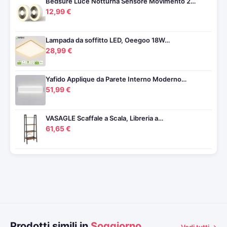
Bedsure Luce Notturna Sensore Movimento 2…
12,99 €
Lampada da soffitto LED, Oeegoo 18W…
28,99 €
Yafido Applique da Parete Interno Moderno…
51,99 €
VASAGLE Scaffale a Scala, Libreria a…
61,65 €
Prodotti simili in
Soggiorno