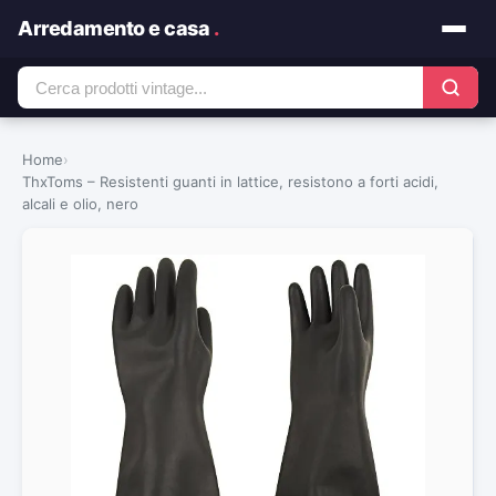
Arredamento e casa
.
Home
›
ThxToms – Resistenti guanti in lattice, resistono a forti acidi,
alcali e olio, nero