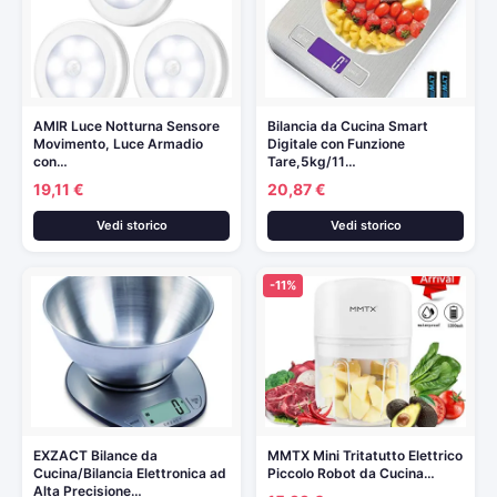
AMIR Luce Notturna Sensore
Bilancia da Cucina Smart
Movimento, Luce Armadio
Digitale con Funzione
con…
Tare,5kg/11…
19,11 €
20,87 €
Vedi storico
Vedi storico
-11%
EXZACT Bilance da
MMTX Mini Tritatutto Elettrico
Cucina/Bilancia Elettronica ad
Piccolo Robot da Cucina…
Alta Precisione…