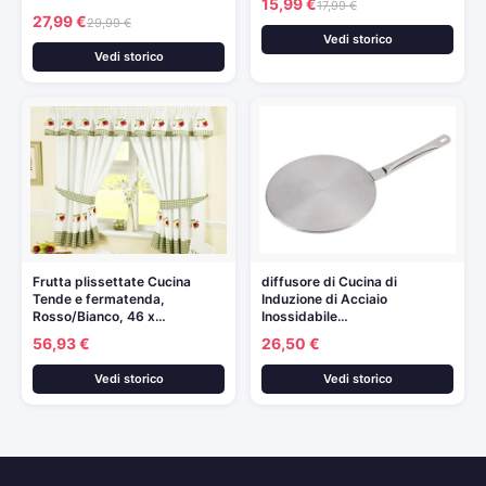
15,99 €
17,99 €
27,99 €
29,99 €
Vedi storico
Vedi storico
Frutta plissettate Cucina
diffusore di Cucina di
Tende e fermatenda,
Induzione di Acciaio
Rosso/Bianco, 46 x…
Inossidabile…
56,93 €
26,50 €
Vedi storico
Vedi storico