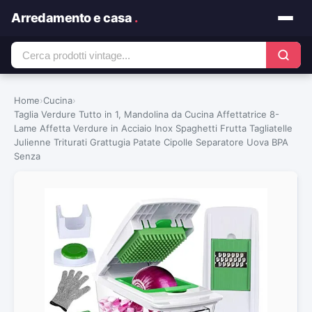
Arredamento e casa
.
Home
›
Cucina
›
Taglia Verdure Tutto in 1, Mandolina da Cucina Affettatrice 8-
Lame Affetta Verdure in Acciaio Inox Spaghetti Frutta Tagliatelle
Julienne Triturati Grattugia Patate Cipolle Separatore Uova BPA
Senza