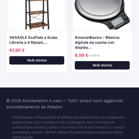
VASAGLE Scaffale a Scala,
AmazonBasics – Bilancia
Libreria a 4 Ripiani,…
digitale da cucina con
display…
61,65 €
8,99 €
11,99 €
Vedi storico
Vedi storico
© 2026
Arredamento e casa
— Tutti i prezzi sono aggiornati
automaticamente da Amazon.
Partecipante al Programma di Affiliazione Amazon EU, un programma
pubblicitario che consente ai siti di percepire una commissione
pubblicitaria pubblicizzando e fornendo link al sito Amazon.it. I prezzi
potrebbero variare. Verifica sempre il prezzo finale su Amazon prima
dell'acquisto.