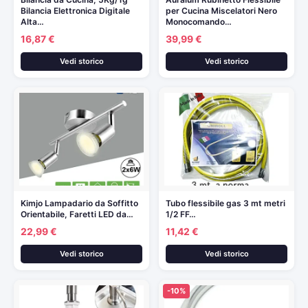
Bilancia Elettronica Digitale
per Cucina Miscelatori Nero
Alta…
Monocomando…
16,87 €
39,99 €
Vedi storico
Vedi storico
Kimjo Lampadario da Soffitto
Tubo flessibile gas 3 mt metri
Orientabile, Faretti LED da…
1/2 FF…
22,99 €
11,42 €
Vedi storico
Vedi storico
-10%