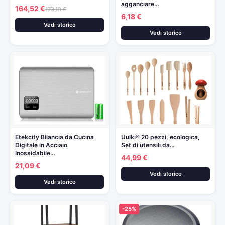
agganciare…
164,52 €
173,18 €
6,18 €
Vedi storico
Vedi storico
Etekcity Bilancia da Cucina
Uulki® 20 pezzi, ecologica,
Digitale in Acciaio
Set di utensili da…
Inossidabile…
44,99 €
21,09 €
Vedi storico
Vedi storico
-25%