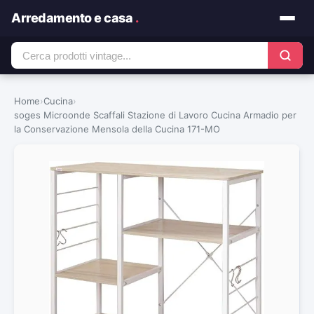
Arredamento e casa
.
Home
›
Cucina
›
soges Microonde Scaffali Stazione di Lavoro Cucina Armadio per
la Conservazione Mensola della Cucina 171-MO