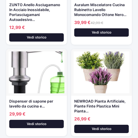
ZUNTO Anello Asciugamano
Auralum Miscelatore Cucina
In Acciaio Inossidabile,
Rubinetto Lavello
Portasciugamani
Monocomando Ottone Nero…
Autoadesivo…
39,99 €
42,99 €
12,99 €
Vedi storico
Vedi storico
Dispenser di sapone per
NEWROAD Pianta Artificiale,
lavello da cucina e…
Piante Finte Plastica Mini
Pianta…
29,99 €
26,99 €
Vedi storico
Vedi storico