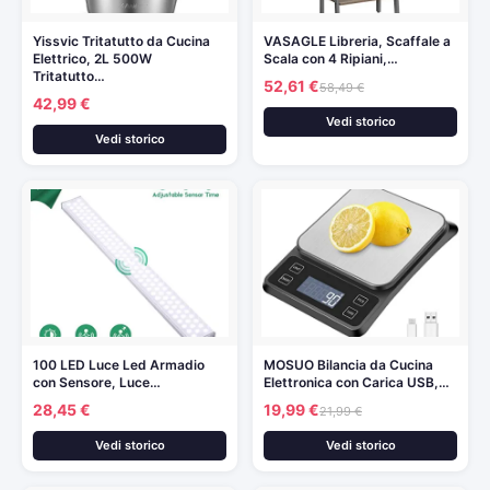
Yissvic Tritatutto da Cucina
VASAGLE Libreria, Scaffale a
Elettrico, 2L 500W
Scala con 4 Ripiani,…
Tritatutto…
52,61 €
58,49 €
42,99 €
Vedi storico
Vedi storico
100 LED Luce Led Armadio
MOSUO Bilancia da Cucina
con Sensore, Luce…
Elettronica con Carica USB,…
28,45 €
19,99 €
21,99 €
Vedi storico
Vedi storico