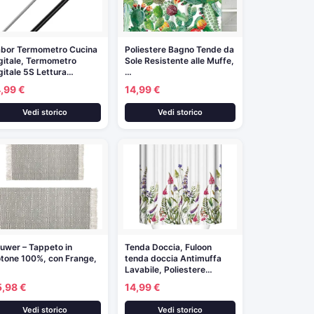
bor Termometro Cucina
Poliestere Bagno Tende da
gitale, Termometro
Sole Resistente alle Muffe,
gitale 5S Lettura…
…
,99 €
14,99 €
Vedi storico
Vedi storico
uwer – Tappeto in
Tenda Doccia, Fuloon
tone 100%, con Frange,
tenda doccia Antimuffa
Lavabile, Poliestere…
5,98 €
14,99 €
Vedi storico
Vedi storico