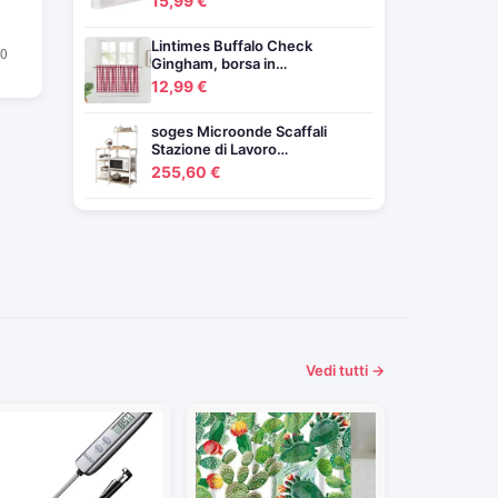
15,99 €
Lintimes Buffalo Check
Gingham, borsa in…
12,99 €
soges Microonde Scaffali
Stazione di Lavoro…
255,60 €
Vedi tutti →