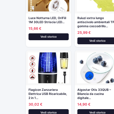
Luce Notturna LED, OriFiil
Ruiuzi extra lungo
1M 30LED Striscia LED…
antiscivolo ambientali T
gomma coccodrillo…
15,66 €
25,99 €
Vedi storico
Vedi storico
Flagicon Zanzariera
Aigostar Otis 33QUB –
Elettrica USB Ricaricabile,
Bilancia da cucina
2 in 1…
digitale…
30,02 €
14,90 €
Vedi storico
Vedi storico