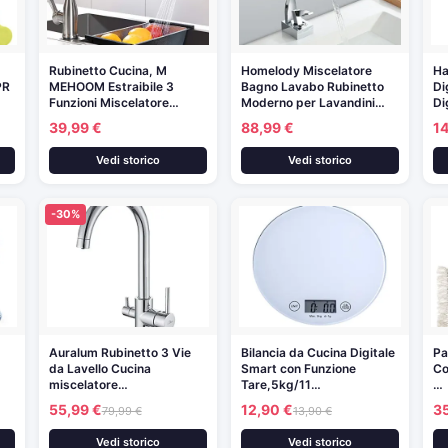
Rubinetto Cucina, M
Homelody Miscelatore
Ha
PR
MEHOOM Estraibile 3
Bagno Lavabo Rubinetto
Di
Funzioni Miscelatore…
Moderno per Lavandini…
Di
39,99 €
88,99 €
14
Vedi storico
Vedi storico
-30%
Auralum Rubinetto 3 Vie
Bilancia da Cucina Digitale
Pa
da Lavello Cucina
Smart con Funzione
Co
miscelatore…
Tare,5kg/11…
…
55,99 €
12,90 €
3
79,99 €
13,90 €
Vedi storico
Vedi storico