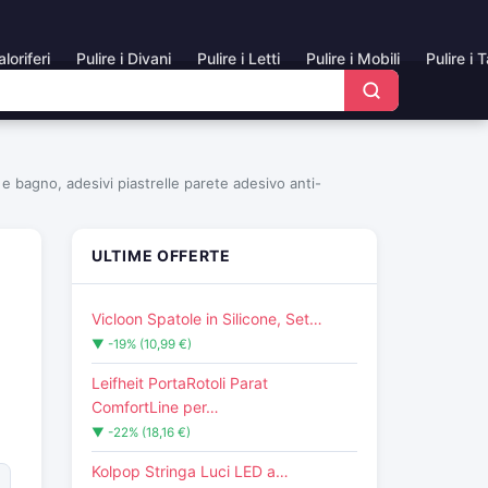
aloriferi
Pulire i Divani
Pulire i Letti
Pulire i Mobili
Pulire i 
 e bagno, adesivi piastrelle parete adesivo anti-
ULTIME OFFERTE
Vicloon Spatole in Silicone, Set…
a
▼ -19% (10,99 €)
Leifheit PortaRotoli Parat
ComfortLine per…
▼ -22% (18,16 €)
Kolpop Stringa Luci LED a…