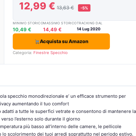
12,99 €
13,63 €
-5%
MINIMO STORICO
MASSIMO STORICO
TRACKING DAL
10,49 €
14,49 €
14 Lug 2020
Acquista su Amazon
Categoria:
Finestre
Specchio
a specchio monodirezionale e’ un efficace strumento per
privacy aumentando il tuo comfort
ti a tutte le superfici vetrate e consentono di mantenere la
o verso l’esterno solo durante il giorno
ratura più basso all’interno delle camere, le pellicole
lo scolorimento dei tuoi arredi soprattutto nel periodo estivo.