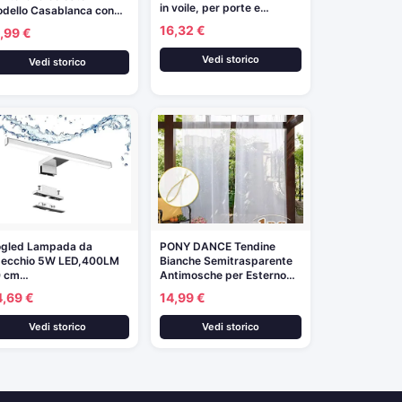
in voile, per porte e…
dello Casablanca con…
16,32 €
,99 €
Vedi storico
Vedi storico
gled Lampada da
PONY DANCE Tendine
ecchio 5W LED,400LM
Bianche Semitrasparente
0 cm…
Antimosche per Esterno…
4,69 €
14,99 €
Vedi storico
Vedi storico