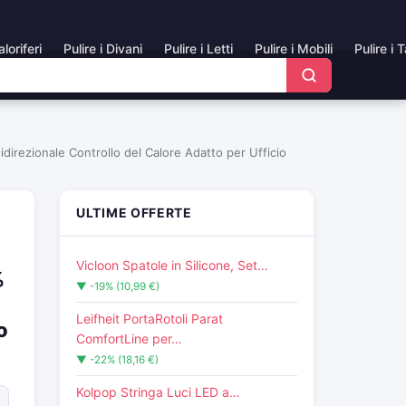
aloriferi
Pulire i Divani
Pulire i Letti
Pulire i Mobili
Pulire i 
direzionale Controllo del Calore Adatto per Ufficio
ULTIME OFFERTE
Vicloon Spatole in Silicone, Set…
%
▼ -19% (10,99 €)
Leifheit PortaRotoli Parat
o
ComfortLine per…
▼ -22% (18,16 €)
Kolpop Stringa Luci LED a…