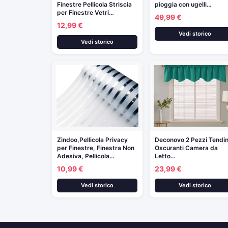
Finestre Pellicola Striscia
pioggia con ugelli…
per Finestre Vetri…
49,99 €
12,99 €
Vedi storico
Vedi storico
Zindoo,Pellicola Privacy
Deconovo 2 Pezzi Tendi
per Finestre, Finestra Non
Oscuranti Camera da
Adesiva, Pellicola…
Letto…
10,99 €
23,99 €
Vedi storico
Vedi storico