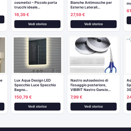
cosmetici – Piccolo porta
Bianche Antimosche per
mo
trucchi ideale…
Esterno Laterali…
61
16,39 €
27,59 €
Vedi storico
Vedi storico
ne
Lux Aqua Design LED
Nastro autoadesivo di
Ao
Specchio Luce Specchio
fissaggio posteriore,
Sp
Bagno…
VIBIRIT Nastro Gancio…
3
150,79 €
7,99 €
2
Vedi storico
Vedi storico