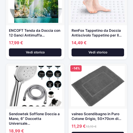
ENCOFT Tenda da Doccia con
RenFox Tappetino da Doccia
12 Ganci Antimuffa…
Antiscivolo Tappetino per Il…
17,99 €
14,49 €
Vedi storico
Vedi storico
-14%
Sendowtek Soffione Doccia a
valneo Scendibagno in Puro
Mano, 6” Doccetta
Cotone Grigio, 50x70cm di…
Universale…
11,29 €
13,19 €
18,99 €