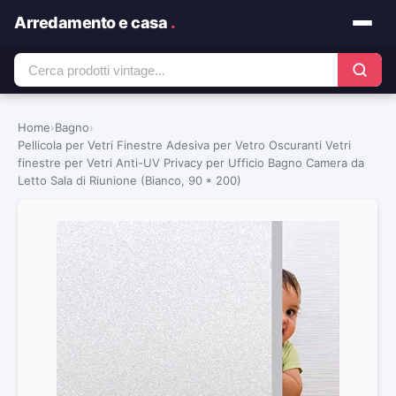
Arredamento e casa
.
Home
›
Bagno
›
Pellicola per Vetri Finestre Adesiva per Vetro Oscuranti Vetri
finestre per Vetri Anti-UV Privacy per Ufficio Bagno Camera da
Letto Sala di Riunione (Bianco, 90 * 200)