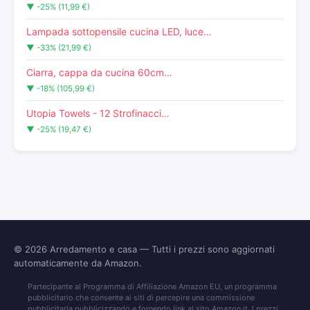
▼ -25% (11,99 €)
Lampada sottopensile cucina LED, luce…
▼ -33% (21,99 €)
Ciarra, cappa da cucina 60cm…
▼ -18% (105,99 €)
Utopia Towels - 12 Strofinacci…
▼ -25% (19,47 €)
© 2026
Arredamento e casa
— Tutti i prezzi sono aggiornati
automaticamente da Amazon.
Partecipante al Programma di Affiliazione Amazon EU, un programma
pubblicitario che consente ai siti di percepire una commissione
pubblicitaria pubblicizzando e fornendo link al sito Amazon.it. I prezzi