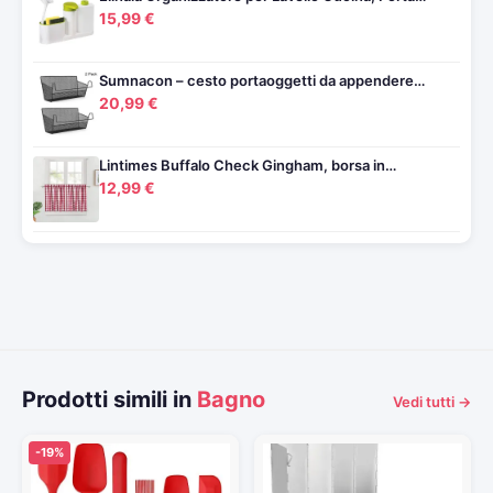
15,99 €
Sumnacon – cesto portaoggetti da appendere…
20,99 €
Lintimes Buffalo Check Gingham, borsa in…
12,99 €
Prodotti simili in
Bagno
Vedi tutti →
-19%