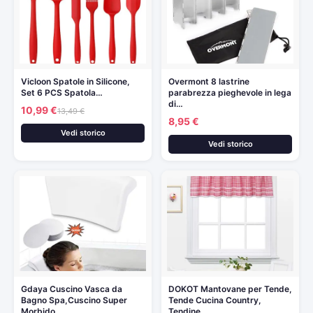
Vicloon Spatole in Silicone,
Overmont 8 lastrine
Set 6 PCS Spatola…
parabrezza pieghevole in lega
di…
10,99 €
13,49 €
8,95 €
Vedi storico
Vedi storico
Gdaya Cuscino Vasca da
DOKOT Mantovane per Tende,
Bagno Spa,Cuscino Super
Tende Cucina Country,
Morbido…
Tendine…