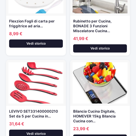
Flexzion Fogli di carta per
Rubinetto per Cucina,
friggitrice ad aria…
BONADE 3 Funzioni
Miscelatore Cucina…
8,99 €
41,99 €
Vedi storico
Vedi storico
LEVIVO SET331400000210
Bilancia Cucina Digitale,
Set da 5 per Cucina in…
HOMEVER 15kg Bilancia
Cucina con…
31,64 €
23,99 €
Vedi storico