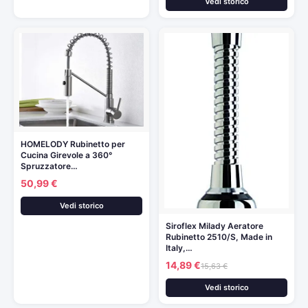
Vedi storico
HOMELODY Rubinetto per
Cucina Girevole a 360°
Spruzzatore…
50,99 €
Vedi storico
Siroflex Milady Aeratore
Rubinetto 2510/S, Made in
Italy,…
14,89 €
15,63 €
Vedi storico