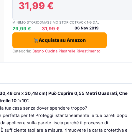
31,99 €
MINIMO STORICO
MASSIMO STORICO
TRACKING DAL
29,99 €
31,99 €
06 Nov 2019
Acquista su Amazon
Categoria:
Bagno
Cucina
Piastrelle
Rivestimento
 (30,48 cm x 30,48 cm) Può Coprire 0,55 Metri Quadrati, Che
relle 10 “x10”.
lla tua casa senza dover spendere troppo?
ne perfetta per te! Proteggi istantaneamente le tue pareti dopo
e da applicare sulla parete liscia perché il processo di
È sufficiente tagliare a misura, rimuovere la carta protettiva e