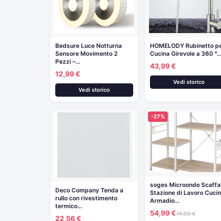
Bedsure Luce Notturna
HOMELODY Rubinetto p
Sensore Movimento 2
Cucina Girevole a 360 °
Pezzi –…
43,99 €
12,99 €
Vedi storico
Vedi storico
-27%
soges Microonde Scaffal
Deco Company Tenda a
Stazione di Lavoro Cuci
rullo con rivestimento
Armadio…
termico…
54,99 €
74,99 €
22,56 €