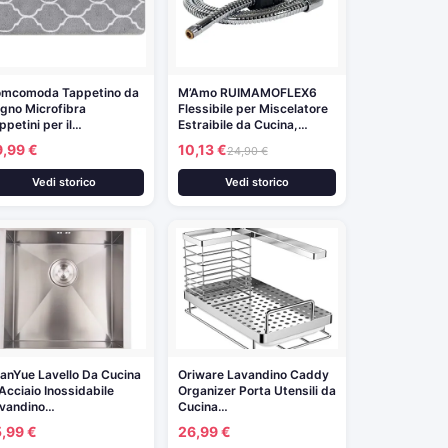
mcomoda Tappetino da
M’Amo RUIMAMOFLEX6
gno Microfibra
Flessibile per Miscelatore
ppetini per il…
Estraibile da Cucina,…
9,99 €
10,13 €
24,90 €
Vedi storico
Vedi storico
anYue Lavello Da Cucina
Oriware Lavandino Caddy
 Acciaio Inossidabile
Organizer Porta Utensili da
vandino…
Cucina…
5,99 €
26,99 €