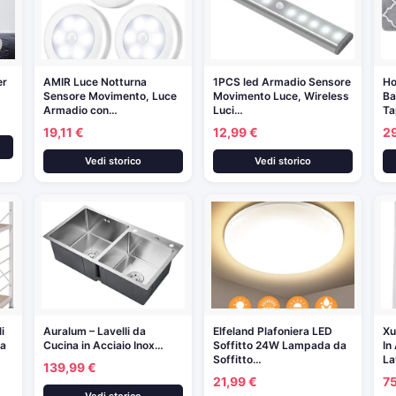
er
AMIR Luce Notturna
1PCS led Armadio Sensore
Ho
…
Sensore Movimento, Luce
Movimento Luce, Wireless
Ba
Armadio con…
Luci…
Ta
19,11 €
12,99 €
2
Vedi storico
Vedi storico
i
Auralum – Lavelli da
Elfeland Plafoniera LED
Xu
na
Cucina in Acciaio Inox…
Soffitto 24W Lampada da
In
Soffitto…
La
139,99 €
21,99 €
7