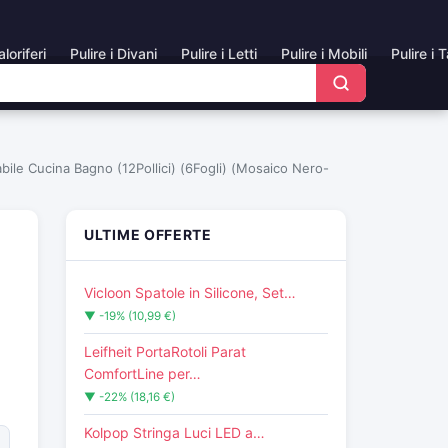
aloriferi
Pulire i Divani
Pulire i Letti
Pulire i Mobili
Pulire i 
ile Cucina Bagno (12Pollici) (6Fogli) (Mosaico Nero-
ULTIME OFFERTE
Vicloon Spatole in Silicone, Set…
▼ -19% (10,99 €)
Leifheit PortaRotoli Parat
ComfortLine per…
▼ -22% (18,16 €)
Kolpop Stringa Luci LED a…