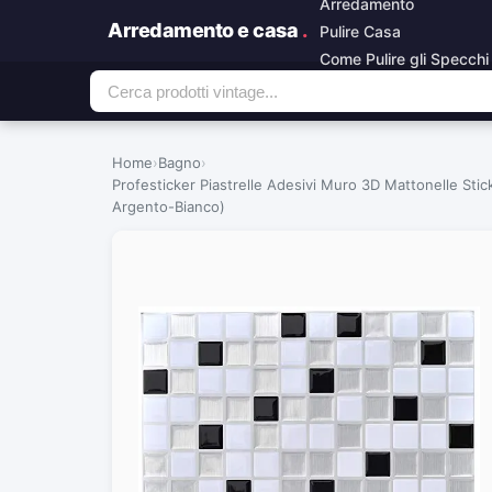
Arredamento
Arredamento e casa
.
Pulire Casa
Come Pulire gli Specchi
Home
›
Bagno
›
Profesticker Piastrelle Adesivi Muro 3D Mattonelle Sti
Argento-Bianco)