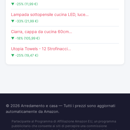
▼ -25% (11,99 €)
Lampada sottopensile cucina LED, luce…
▼ -33% (21,99 €)
Ciarra, cappa da cucina 60cm…
▼ -18% (105,99 €)
Utopia Towels - 12 Strofinacci…
▼ -25% (19,47 €)
© 2026
Arredamento e casa
— Tutti i prezzi sono aggiornati
automaticamente da Amazon.
Partecipante al Programma di Affiliazione Amazon EU, un programma
pubblicitario che consente ai siti di percepire una commissione