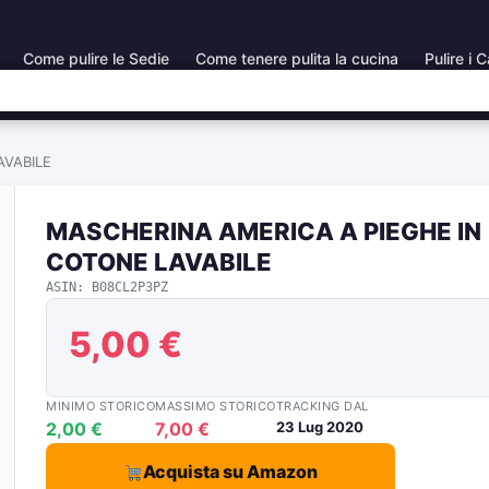
Come pulire le Sedie
Come tenere pulita la cucina
Pulire i C
AVABILE
MASCHERINA AMERICA A PIEGHE IN
COTONE LAVABILE
ASIN: B08CL2P3PZ
5,00 €
MINIMO STORICO
MASSIMO STORICO
TRACKING DAL
2,00 €
7,00 €
23 Lug 2020
Acquista su Amazon