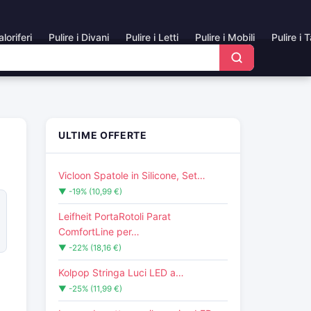
aloriferi
Pulire i Divani
Pulire i Letti
Pulire i Mobili
Pulire i 
ULTIME OFFERTE
Vicloon Spatole in Silicone, Set…
▼ -19% (10,99 €)
Leifheit PortaRotoli Parat
ComfortLine per…
▼ -22% (18,16 €)
Kolpop Stringa Luci LED a…
▼ -25% (11,99 €)