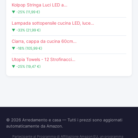
Kolpop Stringa Luci LED a…
▼ -25% (11,99 €)
Lampada sottopensile cucina LED, luce…
▼ -33% (21,99 €)
Ciarra, cappa da cucina 60cm…
▼ -18% (105,99 €)
Utopia Towels - 12 Strofinacci…
▼ -25% (19,47 €)
© 2026
Arredamento e casa
— Tutti i prezzi sono aggiornati
automaticamente da Amazon.
Partecipante al Programma di Affiliazione Amazon EU, un programma