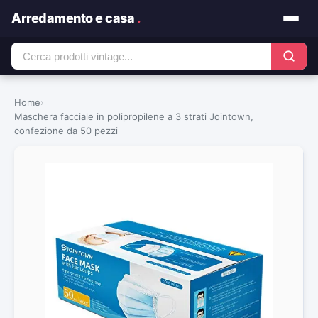
Arredamento e casa
.
Home
›
Maschera facciale in polipropilene a 3 strati Jointown,
confezione da 50 pezzi