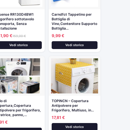
sense RR130D4BW1
Carndfct Tappetino per
igorifero sottotavolo
Bottiglia di
noporta, Senza
Vino,Contenitore Supporto
stallazione
Bottiglia…
1,90 €
9,99 €
159,00 €
Vedi storico
Vedi storico
lo di
TOPINCN – Copertura
pertura,Copertura
Antipolvere per
tipolvere per frigorifero,
Frigorifero, Multiuso, in…
vatrice, panno,…
17,81 €
91 €
Vedi storico