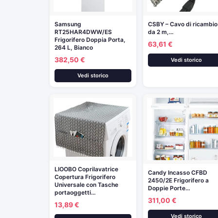
Samsung
CSBY – Cavo di ricambio
RT25HAR4DWW/ES
da 2 m,…
Frigorifero Doppia Porta,
63,61 €
264 L, Bianco
382,50 €
Vedi storico
Vedi storico
LIOOBO Coprilavatrice
Candy Incasso CFBD
Copertura Frigorifero
2450/2E Frigorifero a
Universale con Tasche
Doppie Porte…
portaoggetti…
311,00 €
13,89 €
Vedi storico