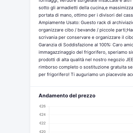
formaggi, verdure surgelate insaccate e altri 
sotto gli armadietti della cucina,e massimizza
portata di mano, ottimo per i divisori del cass
Ampiamente Usato: Guesto rack di archiviazio
organizzare cibo / bevande / piccole parti;Ha
scrivania per conservare e organizzare il cibo 
Garanzia di Soddisfazione al 100%: Caro amico
immagazzinaggio del frigorifero, speriamo si
prodotti di alta qualità nel nostro negozio JE
rimborso completo o sostituzione gratuita se 
per frigorifero! Ti auguriamo un piacevole acq
Andamento del prezzo