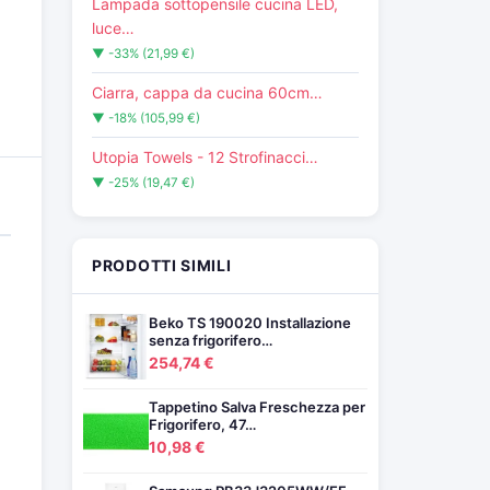
Lampada sottopensile cucina LED,
luce…
▼ -33% (21,99 €)
Ciarra, cappa da cucina 60cm…
▼ -18% (105,99 €)
Utopia Towels - 12 Strofinacci…
▼ -25% (19,47 €)
PRODOTTI SIMILI
Beko TS 190020 Installazione
senza frigorifero…
m
254,74 €
Tappetino Salva Freschezza per
Frigorifero, 47…
10,98 €