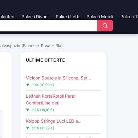
aloriferi
Pulire i Divani
Pulire i Letti
Pulire i Mobili
Pulire i 
Salvaspazio (Bianco + Rosa + Blu)
ULTIME OFFERTE
Vicloon Spatole in Silicone, Set…
▼ -19% (10,99 €)
Leifheit PortaRotoli Parat
ComfortLine per…
▼ -22% (18,16 €)
Kolpop Stringa Luci LED a…
▼ -25% (11,99 €)