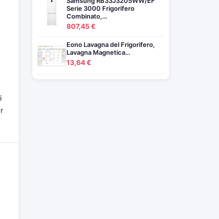
Samsung RB33J3205WW/EF
Serie 3000 Frigorifero
Combinato,…
807,45 €
Eono Lavagna del Frigorifero,
Lavagna Magnetica…
13,64 €
i
r