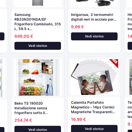
Samsung
Inrigorous, 3 termometri
Hi
RB33N301NSA/EF
digitali neri in acciaio per…
Fr
Frigorifero Combinato, 315
mo
9,99 €
L, 59.5 x…
in
649,00 €
14
Vedi storico
Vedi storico
Calamita Portafoto
Te
Beko TS 190020
Magnetico – 14pz Cornici
co
Installazione senza
Magnetiche Trasparenti…
an
frigorifero sotto il…
la
16,99 €
254,74 €
9,
Vedi storico
Vedi storico