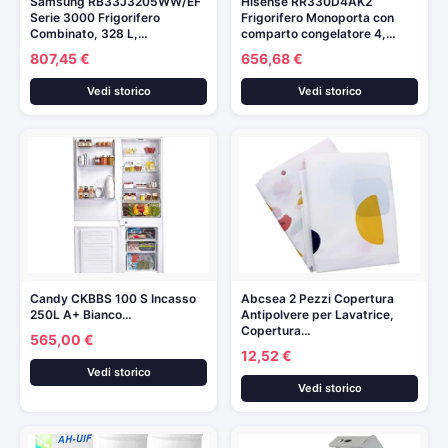
Samsung RB33J3205WW/EF
Hisense RR330D4AK2
Serie 3000 Frigorifero
Frigorifero Monoporta con
Combinato, 328 L,…
comparto congelatore 4,…
807,45 €
656,68 €
Vedi storico
Vedi storico
Candy CKBBS 100 S Incasso
Abcsea 2 Pezzi Copertura
250L A+ Bianco…
Antipolvere per Lavatrice,
Copertura…
565,00 €
12,52 €
Vedi storico
Vedi storico