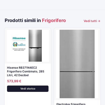
Prodotti simili in
Frigorifero
Vedi tutti →
Hisense RB371N4EC2
Frigorifero Combinato, 285
Litri, 42 Decibel
573,99 €
Vedi storico
Electrolux Frigorifero