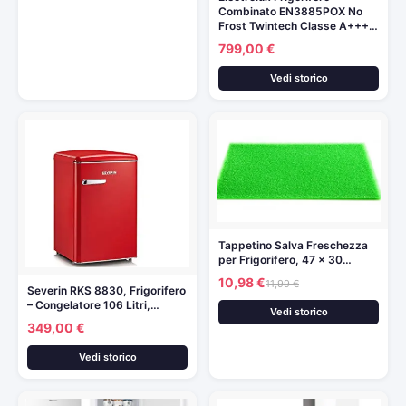
Combinato EN3885POX No
Frost Twintech Classe A+++…
799,00 €
Vedi storico
Tappetino Salva Freschezza
per Frigorifero, 47 x 30…
10,98 €
11,99 €
Severin RKS 8830, Frigorifero
– Congelatore 106 Litri,…
Vedi storico
349,00 €
Vedi storico