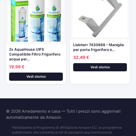
Liebherr 7430668 – Maniglia
2x AquaHouse UIFS
per porta frigorifero e…
Compatibile Filtro Frigorifero
32,49 €
acqua per…
19,99 €
Vedi storico
Vedi storico
© 2026
Arredamento e casa
— Tutti i prezzi sono aggiornati
automaticamente da Amazon.
Partecipante al Programma di Affiliazione Amazon EU, un programma
pubblicitario che consente ai siti di percepire una commissione