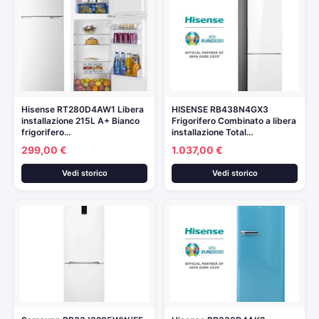
Hisense RT280D4AW1 Libera
HISENSE RB438N4GX3
installazione 215L A+ Bianco
Frigorifero Combinato a libera
frigorifero…
installazione Total…
299,00 €
1.037,00 €
Vedi storico
Vedi storico