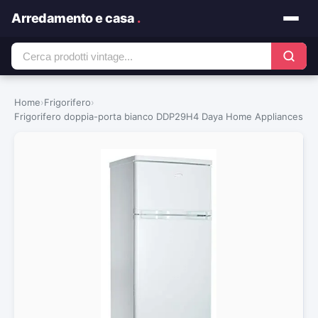
Arredamento e casa
.
Home
›
Frigorifero
›
Frigorifero doppia-porta bianco DDP29H4 Daya Home Appliances