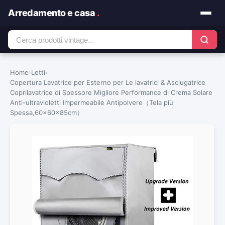
Arredamento e casa
.
Home
›
Letti
›
Copertura Lavatrice per Esterno per Le lavatrici & Asciugatrice
Coprilavatrice di Spessore Migliore Performance di Crema Solare
Anti-ultravioletti Impermeabile Antipolvere（Tela più
Spessa,60x60x85cm）