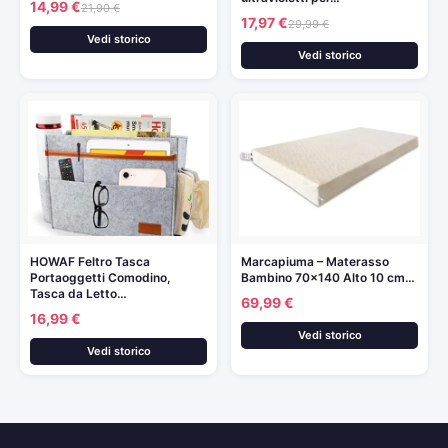
14,99 €
21,90 €
17,97 €
29,99 €
Vedi storico
Vedi storico
HOWAF Feltro Tasca
Marcapiuma – Materasso
Portaoggetti Comodino,
Bambino 70×140 Alto 10 cm…
Tasca da Letto…
69,99 €
16,99 €
Vedi storico
Vedi storico