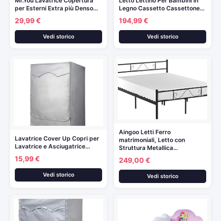
Mr.You Lavatrice Copertura
Letto Lettino Per Bambini In
per Esterni Extra più Denso…
Legno Cassetto Cassettone…
29,99 €
194,99 €
Vedi storico
Vedi storico
Aingoo Letti Ferro
Lavatrice Cover Up Copri per
matrimoniali, Letto con
Lavatrice e Asciugatrice…
Struttura Metallica…
15,99 €
249,00 €
Vedi storico
Vedi storico