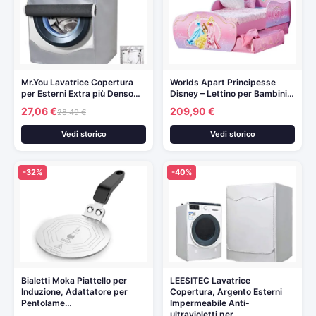
Mr.You Lavatrice Copertura
Worlds Apart Principesse
per Esterni Extra più Denso…
Disney – Lettino per Bambini…
27,06 €
209,90 €
28,49 €
Vedi storico
Vedi storico
-32%
-40%
Bialetti Moka Piattello per
LEESITEC Lavatrice
Induzione, Adattatore per
Copertura, Argento Esterni
Pentolame…
Impermeabile Anti-
ultravioletti per…