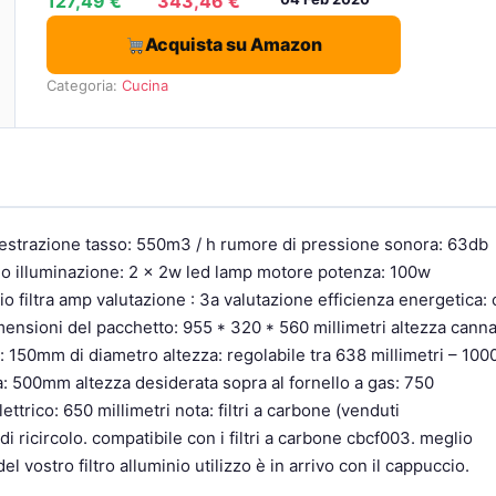
127,49 €
343,46 €
Acquista su Amazon
Categoria:
Cucina
le estrazione tasso: 550m3 / h rumore di pressione sonora: 63db
ollo illuminazione: 2 x 2w led lamp motore potenza: 100w
io filtra amp valutazione : 3a valutazione efficienza energetica: 
ensioni del pacchetto: 955 * 320 * 560 millimetri altezza cann
: 150mm di diametro altezza: regolabile tra 638 millimetri – 100
tà: 500mm altezza desiderata sopra al fornello a gas: 750
lettrico: 650 millimetri nota: filtri a carbone (venduti
 ricircolo. compatibile con i filtri a carbone cbcf003. meglio
l vostro filtro alluminio utilizzo è in arrivo con il cappuccio.