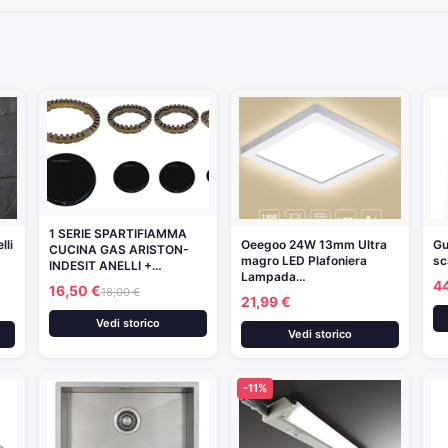
1 SERIE SPARTIFIAMMA
lli
Oeegoo 24W 13mm Ultra
Gu
CUCINA GAS ARISTON-
magro LED Plafoniera
sc
INDESIT ANELLI +…
Lampada…
4
16,50 €
18,00 €
21,99 €
Vedi storico
Vedi storico
-11%