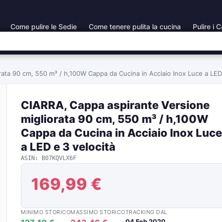
Come pulire le Sedie
Come tenere pulita la cucina
Pulire i C
ata 90 cm, 550 m³ / h,100W Cappa da Cucina in Acciaio Inox Luce a LED 
CIARRA, Cappa aspirante Versione
migliorata 90 cm, 550 m³ / h,100W
Cappa da Cucina in Acciaio Inox Luce
a LED e 3 velocità
ASIN: B07KQVLX6F
169,99 €
MINIMO STORICO
MASSIMO STORICO
TRACKING DAL
04 Feb 2020