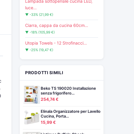
Lampada sottopensile cucina LED,
luce…
▼ -33% (21,99 €)
Ciarra, cappa da cucina 60cm…
▼ -18% (105,99 €)
Utopia Towels - 12 Strofinacci…
▼ -25% (19,47 €)
PRODOTTI SIMILI
c
a
Beko TS 190020 Installazione
senza frigorifero…
0
254,74 €
Elinala Organizzatore per Lavello
Cucina, Porta…
15,99 €