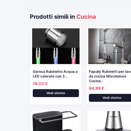
Prodotti simili in
Cucina
Garosa Rubinetto Acqua a
Fapully Rubinetti per lave
LED colorato con 3…
da cucina Miscelatore
Cucina…
16,02 €
94,99 €
Vedi storico
Vedi storico