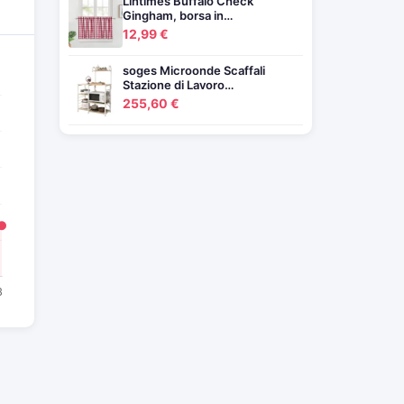
Lintimes Buffalo Check
Gingham, borsa in…
12,99 €
soges Microonde Scaffali
Stazione di Lavoro…
255,60 €