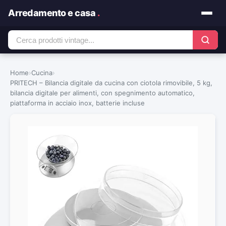
Arredamento e casa
.
Home
›
Cucina
›
PRITECH – Bilancia digitale da cucina con ciotola rimovibile, 5 kg,
bilancia digitale per alimenti, con spegnimento automatico,
piattaforma in acciaio inox, batterie incluse