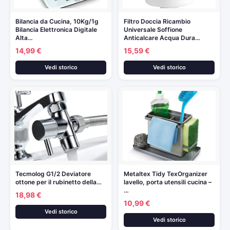
Bilancia da Cucina, 10Kg/1g
Filtro Doccia Ricambio
Bilancia Elettronica Digitale
Universale Soffione
Alta…
Anticalcare Acqua Dura…
14,99 €
15,59 €
Vedi storico
Vedi storico
Tecmolog G1/2 Deviatore
Metaltex Tidy TexOrganizer
ottone per il rubinetto della…
lavello, porta utensili cucina –
…
18,98 €
10,99 €
Vedi storico
Vedi storico