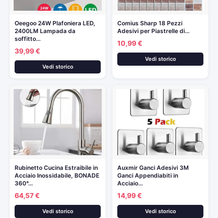
Oeegoo 24W Plafoniera LED,
Comius Sharp 18 Pezzi
2400LM Lampada da
Adesivi per Piastrelle di…
soffitto…
10,99 €
39,99 €
Vedi storico
Vedi storico
Rubinetto Cucina Estraibile in
Auxmir Ganci Adesivi 3M
Acciaio Inossidabile, BONADE
Ganci Appendiabiti in
360°…
Acciaio…
64,57 €
14,99 €
Vedi storico
Vedi storico