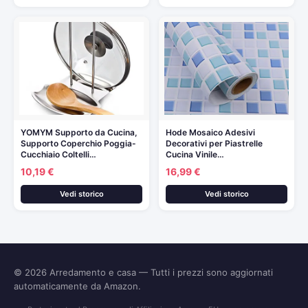
YOMYM Supporto da Cucina,
Hode Mosaico Adesivi
Supporto Coperchio Poggia-
Decorativi per Piastrelle
Cucchiaio Coltelli…
Cucina Vinile…
10,19 €
16,99 €
Vedi storico
Vedi storico
© 2026
Arredamento e casa
— Tutti i prezzi sono aggiornati
automaticamente da Amazon.