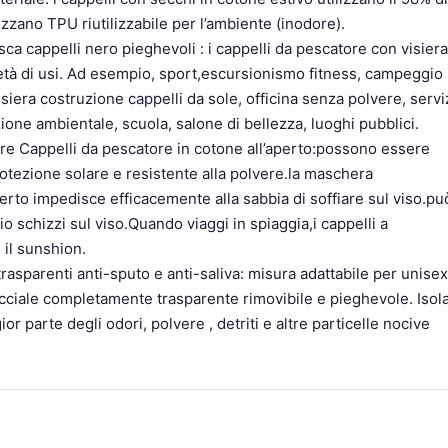
lizzano TPU riutilizzabile per l’ambiente (inodore).
a cappelli nero pieghevoli : i cappelli da pescatore con visiera
ietà di usi. Ad esempio, sport,escursionismo fitness, campeggio
siera costruzione cappelli da sole, officina senza polvere, servi
ione ambientale, scuola, salone di bellezza, luoghi pubblici.
ere Cappelli da pescatore in cotone all’aperto:possono essere
 protezione solare e resistente alla polvere.la maschera
erto impedisce efficacemente alla sabbia di soffiare sul viso.pu
lio schizzi sul viso.Quando viaggi in spiaggia,i cappelli a
 il sunshion.
rasparenti anti-sputo e anti-saliva: misura adattabile per unisex
acciale completamente trasparente rimovibile e pieghevole. Isol
r parte degli odori, polvere , detriti e altre particelle nocive