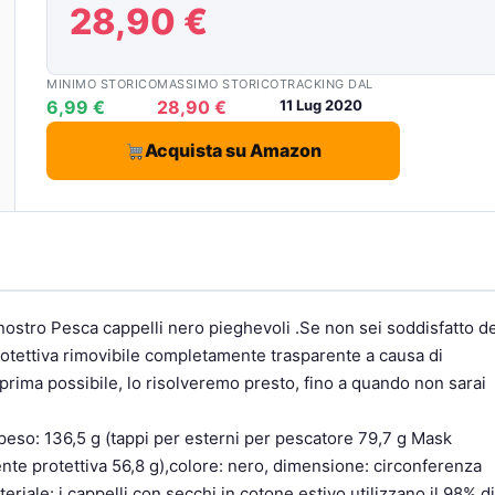
28,90 €
MINIMO STORICO
MASSIMO STORICO
TRACKING DAL
6,99 €
28,90 €
11 Lug 2020
Acquista su Amazon
 nostro Pesca cappelli nero pieghevoli .Se non sei soddisfatto d
otettiva rimovibile completamente trasparente a causa di
l prima possibile, lo risolveremo presto, fino a quando non sarai
peso: 136,5 g (tappi per esterni per pescatore 79,7 g Mask
te protettiva 56,8 g),colore: nero, dimensione: circonferenza
ateriale: i cappelli con secchi in cotone estivo utilizzano il 98% di