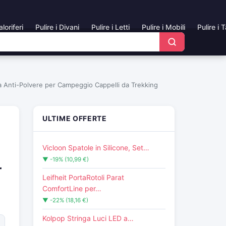
aloriferi
Pulire i Divani
Pulire i Letti
Pulire i Mobili
Pulire i 
a Anti-Polvere per Campeggio Cappelli da Trekking
ULTIME OFFERTE
Vicloon Spatole in Silicone, Set…
▼ -19% (10,99 €)
r
Leifheit PortaRotoli Parat
ComfortLine per…
▼ -22% (18,16 €)
Kolpop Stringa Luci LED a…