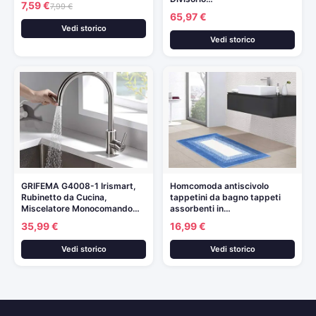
7,59 €
7,99 €
65,97 €
Vedi storico
Vedi storico
GRIFEMA G4008-1 Irismart,
Homcomoda antiscivolo
Rubinetto da Cucina,
tappetini da bagno tappeti
Miscelatore Monocomando…
assorbenti in…
35,99 €
16,99 €
Vedi storico
Vedi storico