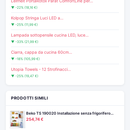
Leifheit PortaRotoli Parat ComfortLine per…
▼ -22% (18,16 €)
Kolpop Stringa Luci LED a…
▼ -25% (11,99 €)
Lampada sottopensile cucina LED, luce…
▼ -33% (21,99 €)
Ciarra, cappa da cucina 60cm…
▼ -18% (105,99 €)
Utopia Towels - 12 Strofinacci…
▼ -25% (19,47 €)
PRODOTTI SIMILI
Beko TS 190020 Installazione senza frigorifero…
254,74 €