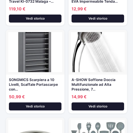
Travel KI-0732 Malaga –…
EVA Impermeabile Tenda…
119,10 €
12,99 €
Vedi storico
Vedi storico
SONGMICS Scarpiera a 10
A-SHOW Soffione Doccia
Livelli, Scaffale Portascarpe
Multifunzionale ad Alta
con…
Pressione, 7…
50,99 €
14,99 €
Vedi storico
Vedi storico