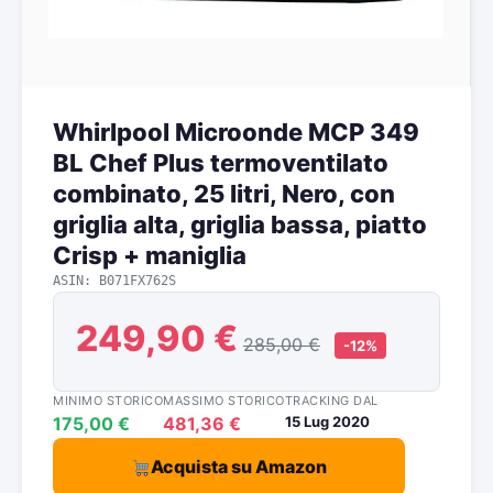
Whirlpool Microonde MCP 349
BL Chef Plus termoventilato
combinato, 25 litri, Nero, con
griglia alta, griglia bassa, piatto
Crisp + maniglia
ASIN: B071FX762S
249,90 €
285,00 €
-12%
MINIMO STORICO
MASSIMO STORICO
TRACKING DAL
175,00 €
481,36 €
15 Lug 2020
Acquista su Amazon