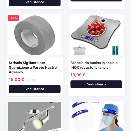
Vedi storico
-12%
Striscia Sigillante per
Bilancia da cucina in acciaio
Guarnizione a Parete Nastro
INOX robusto, bilancia…
Adesivo…
13,99 €
15,00 €
16,99 €
Vedi storico
Vedi storico