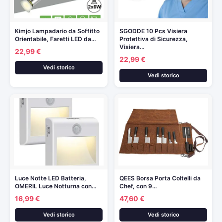
Kimjo Lampadario da Soffitto
SGODDE 10 Pcs Visiera
Orientabile, Faretti LED da…
Protettiva di Sicurezza,
Visiera…
22,99 €
22,99 €
Vedi storico
Vedi storico
Luce Notte LED Batteria,
QEES Borsa Porta Coltelli da
OMERIL Luce Notturna con…
Chef, con 9…
16,99 €
47,60 €
Vedi storico
Vedi storico