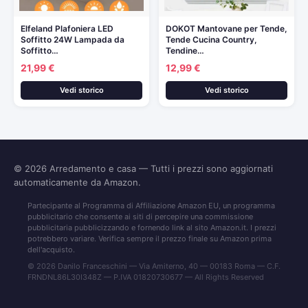
Elfeland Plafoniera LED
DOKOT Mantovane per Tende,
Soffitto 24W Lampada da
Tende Cucina Country,
Soffitto…
Tendine…
21,99 €
12,99 €
Vedi storico
Vedi storico
© 2026
Arredamento e casa
— Tutti i prezzi sono aggiornati
automaticamente da Amazon.
Partecipante al Programma di Affiliazione Amazon EU, un programma
pubblicitario che consente ai siti di percepire una commissione
pubblicitaria pubblicizzando e fornendo link al sito Amazon.it. I prezzi
potrebbero variare. Verifica sempre il prezzo finale su Amazon prima
dell'acquisto.
© 2026 Danilo Franceschini — Via Amiterno, 40 — 00183 Roma — C.F.
FRNDNL86L30I348Z — P.IVA 01820730677 — All Rights Reserved