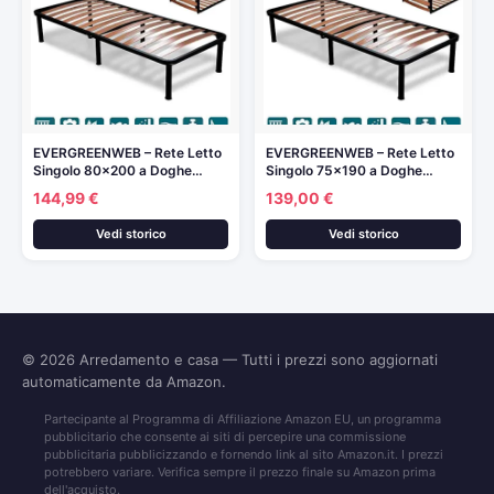
EVERGREENWEB – Rete Letto
EVERGREENWEB – Rete Letto
Singolo 80×200 a Doghe…
Singolo 75×190 a Doghe…
144,99 €
139,00 €
Vedi storico
Vedi storico
© 2026
Arredamento e casa
— Tutti i prezzi sono aggiornati
automaticamente da Amazon.
Partecipante al Programma di Affiliazione Amazon EU, un programma
pubblicitario che consente ai siti di percepire una commissione
pubblicitaria pubblicizzando e fornendo link al sito Amazon.it. I prezzi
potrebbero variare. Verifica sempre il prezzo finale su Amazon prima
dell'acquisto.