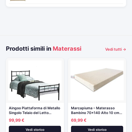
Prodotti simili in
Materassi
Vedi tutti →
Aingoo Piattaforma di Metallo
Marcapiuma – Materasso
Singolo Telaio del Letto…
Bambino 70×140 Alto 10 cm…
99,99 €
69,99 €
Vedi storico
Vedi storico