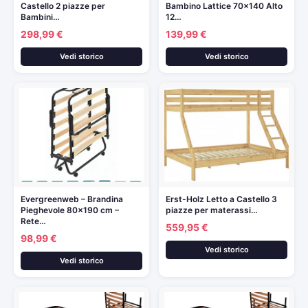
Castello 2 piazze per
Bambino Lattice 70×140 Alto
Bambini…
12…
298,99 €
139,99 €
Vedi storico
Vedi storico
Evergreenweb – Brandina
Erst-Holz Letto a Castello 3
Pieghevole 80×190 cm –
piazze per materassi…
Rete…
559,95 €
98,99 €
Vedi storico
Vedi storico