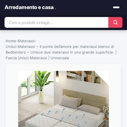
Arredamento e casa
.
Home
›
Materassi
›
Unisci Materassi ~ Il ponte dell’amore per materassi bianco di
Bedbinders ~ Unisce due materassi in una grande superficie. |
Fascia Unisci Materassi | Universale