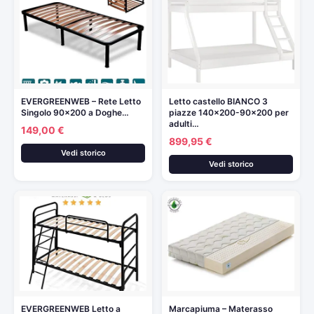
EVERGREENWEB – Rete Letto
Letto castello BIANCO 3
Singolo 90×200 a Doghe…
piazze 140×200-90×200 per
adulti…
149,00 €
899,95 €
Vedi storico
Vedi storico
EVERGREENWEB Letto a
Marcapiuma – Materasso