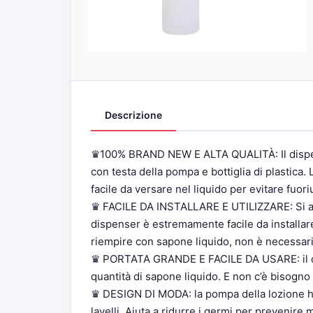
Descrizione
♛100% BRAND NEW E ALTA QUALITÀ: Il dispenser
con testa della pompa e bottiglia di plastica. 
facile da versare nel liquido per evitare fuoriu
♛ FACILE DA INSTALLARE E UTILIZZARE: Si ap
dispenser è estremamente facile da installare
riempire con sapone liquido, non è necessario
♛ PORTATA GRANDE E FACILE DA USARE: il d
quantità di sapone liquido. E non c’è bisogn
♛ DESIGN DI MODA: la pompa della lozione ha 
lavelli. Aiuta a ridurre i germi per prevenire 