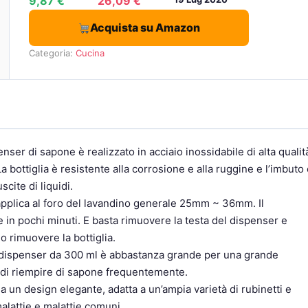
9,87 €
26,09 €
Acquista su Amazon
Categoria:
Cucina
 di sapone è realizzato in acciaio inossidabile di alta qualit
La bottiglia è resistente alla corrosione e alla ruggine e l’imbuto
scite di liquidi.
plica al foro del lavandino generale 25mm ~ 36mm. Il
 in pochi minuti. E basta rimuovere la testa del dispenser e
 rimuovere la bottiglia.
ispenser da 300 ml è abbastanza grande per una grande
o di riempire di sapone frequentemente.
un design elegante, adatta a un’ampia varietà di rubinetti e
malattie e malattie comuni.