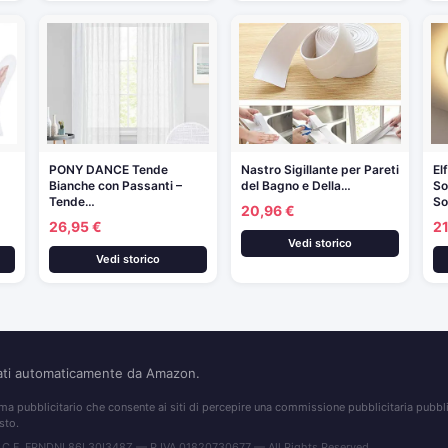
PONY DANCE Tende
Nastro Sigillante per Pareti
El
Bianche con Passanti –
del Bagno e Della…
So
Tende…
So
20,96 €
26,95 €
21
Vedi storico
Vedi storico
nati automaticamente da Amazon.
 pubblicitario che consente ai siti di percepire una commissione pubblicitaria pubblic
sto.
 C.F. FRNDNL86L30I348Z — P.IVA 01820730677 — All Rights Reserved