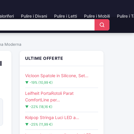
aloriferi
Pulire i Divani
Pulire i Letti
Pulire i Mobili
Pulire i 
ina Moderna
ULTIME OFFERTE
l
Vicloon Spatole in Silicone, Set…
▼ -19% (10,99 €)
Leifheit PortaRotoli Parat
ComfortLine per…
▼ -22% (18,16 €)
Kolpop Stringa Luci LED a…
▼ -25% (11,99 €)