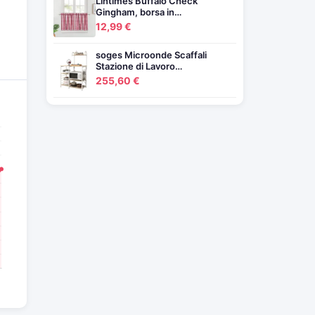
Lintimes Buffalo Check
Gingham, borsa in…
12,99 €
soges Microonde Scaffali
Stazione di Lavoro…
255,60 €