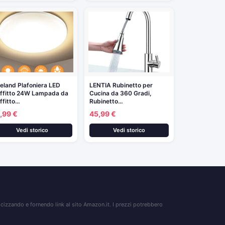
feland Plafoniera LED
LENTIA Rubinetto per
ffitto 24W Lampada da
Cucina da 360 Gradi,
ffitto…
Rubinetto…
,99 €
45,99 €
Vedi storico
Vedi storico
izzando e fornendo link al sito Amazon.it. I prezzi potrebbero