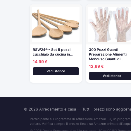
RSW24® – Set 5 pezzi
300 Pezzi Guanti
cucchiaio da cucina in…
Preparazione Alimenti
Monouso Guanti di…
14,99 €
12,99 €
Vedi storico
Vedi storico
© 2026
Arredamento e casa
— Tutti i prezzi sono aggior
Partecipante al Programma di Affiliazione Amazon EU, un programma
variare. Verifica sempre il prezzo finale su Amazon prima dell'acqui
© 2026 Danilo Franceschini — Via Amiterno, 40 — 00183 Roma —