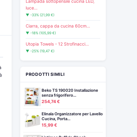
Lampada sottopensile cucina LED,
luce…
▼ -33% (21,99 €)
Ciarra, cappa da cucina 60cm…
▼ -18% (105,99 €)
Utopia Towels - 12 Strofinacci…
▼ -25% (19,47 €)
à
PRODOTTI SIMILI
 è
Beko TS 190020 Installazione
senza frigorifero…
254,74 €
Elinala Organizzatore per Lavello
Cucina, Porta…
15,99 €