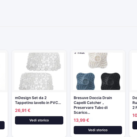
mDesign Set da 2
Bresuve Doccia Drain
Do
Tappetino lavello in PVC…
Capelli Catcher，
Ru
Preservare Tubo di
2 
26,91 €
Scarico…
1
13,99 €
Vedi storico
Vedi storico