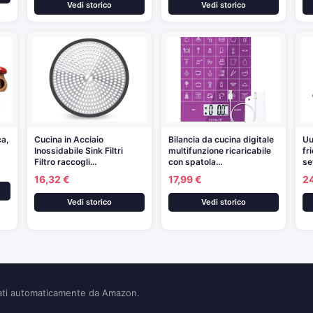
Vedi storico
Vedi storico
ca,
Cucina in Acciaio
Bilancia da cucina digitale
Uu
Inossidabile Sink Filtri
multifunzione ricaricabile
fr
Filtro raccogli…
con spatola…
se
16,32 €
17,99 €
2
Vedi storico
Vedi storico
nati automaticamente da Amazon.