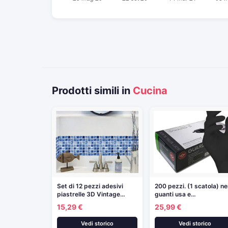
Prodotti simili in
Cucina
Set di 12 pezzi adesivi
200 pezzi. (1 scatola) ne
piastrelle 3D Vintage…
guanti usa e…
15,29 €
25,99 €
Vedi storico
Vedi storico