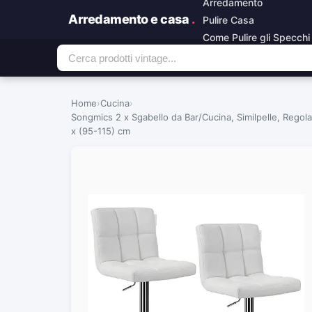
Arredamento
Arredamento e casa
.
Pulire Casa
Come Pulire gli Specchi
Home
›
Cucina
›
Songmics 2 x Sgabello da Bar/Cucina, Similpelle, Regol
x (95-115) cm