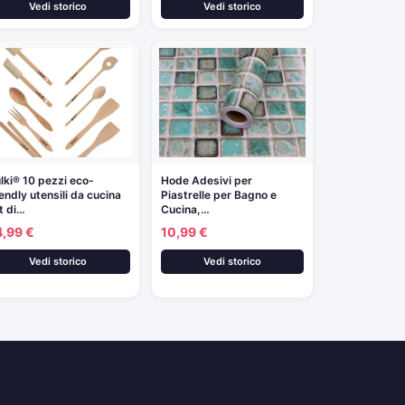
Vedi storico
Vedi storico
lki® 10 pezzi eco-
Hode Adesivi per
iendly utensili da cucina
Piastrelle per Bagno e
t di…
Cucina,…
4,99 €
10,99 €
Vedi storico
Vedi storico