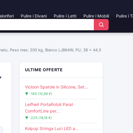
aloriferi
Pulire i Divani
Pulire i Letti
Pulire i Mobili
Pulire i 
Cromato, Peso max: 200 kg, Bianco LJB64W, PU, 38 x 44,5
ULTIME OFFERTE
,
Vicloon Spatole in Silicone, Set…
▼ -19% (10,99 €)
Leifheit PortaRotoli Parat
ComfortLine per…
▼ -22% (18,16 €)
Kolpop Stringa Luci LED a…