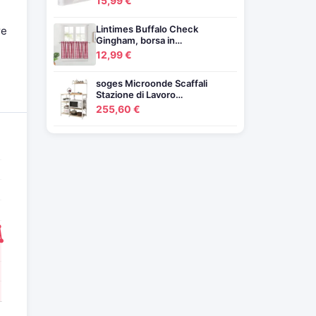
15,99 €
Lintimes Buffalo Check
re
Gingham, borsa in…
12,99 €
soges Microonde Scaffali
Stazione di Lavoro…
255,60 €