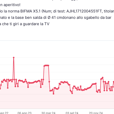
un aperitivo!
ndo la norma BIFMA X5.1 (Num; di test: AJHL1712004551FT, titola
cromato e la base ben salda di Ø 41 cmdonano allo sgabello da bar
 che ti giri a guardare la TV