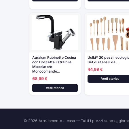
Auralum Rubinetto Cucina
Uulki® 20 pezzi, ecologi
con Doccetta Estraibile,
Set di utensili da…
Miscelatore
44,99 €
Monocomando…
68,99 €
Vedi storico
Vedi storico
© 2026
Arredamento e casa
— Tutti i prezzi sono aggior