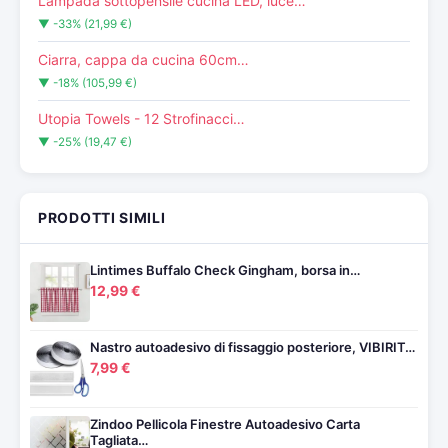
Lampada sottopensile cucina LED, luce…
▼ -33% (21,99 €)
Ciarra, cappa da cucina 60cm…
▼ -18% (105,99 €)
Utopia Towels - 12 Strofinacci…
▼ -25% (19,47 €)
PRODOTTI SIMILI
Lintimes Buffalo Check Gingham, borsa in…
12,99 €
Nastro autoadesivo di fissaggio posteriore, VIBIRIT…
7,99 €
Zindoo Pellicola Finestre Autoadesivo Carta
Tagliata…