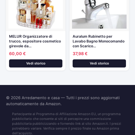
MELUR Organizzatore di
Auralum Rubinetto per
trucco, espositore cosmetico
Lavabo Bagno Monocomando
girevole da…
con Scarico…
60,00 €
37,98 €
Vedi storico
Vedi storico
© 2026
Arredamento e casa
— Tutti i prezzi sono aggiornati
automaticamente da Amazon.
Partecipante al Programma di Affiliazione Amazon EU, un programma
pubblicitario che consente ai siti di percepire una commissione
pubblicitaria pubblicizzando e fornendo link al sito Amazon.it. I prezzi
potrebbero variare. Verifica sempre il prezzo finale su Amazon prima
dell'acquisto.