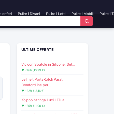
aloriferi
Pulire i Divani
Pulire i Letti
Pulire i Mobili
Pulire i 
ULTIME OFFERTE
Vicloon Spatole in Silicone, Set…
▼ -19% (10,99 €)
Leifheit PortaRotoli Parat
ComfortLine per…
▼ -22% (18,16 €)
Kolpop Stringa Luci LED a…
▼ -25% (11,99 €)