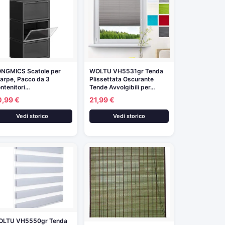
NGMICS Scatole per
WOLTU VH5531gr Tenda
arpe, Pacco da 3
Plissettata Oscurante
ntenitori…
Tende Avvolgibili per…
0,99 €
21,99 €
Vedi storico
Vedi storico
OLTU VH5550gr Tenda