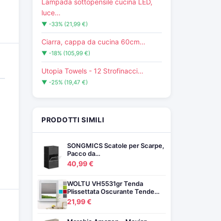
Lampada sottopensile cucina LED,
luce…
▼ -33% (21,99 €)
Ciarra, cappa da cucina 60cm…
▼ -18% (105,99 €)
Utopia Towels - 12 Strofinacci…
▼ -25% (19,47 €)
PRODOTTI SIMILI
SONGMICS Scatole per Scarpe,
Pacco da…
40,99 €
WOLTU VH5531gr Tenda
Plissettata Oscurante Tende…
21,99 €