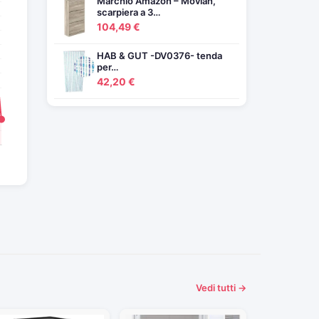
Marchio Amazon – Movian,
scarpiera a 3…
104,49 €
HAB & GUT -DV0376- tenda
per…
42,20 €
Vedi tutti →