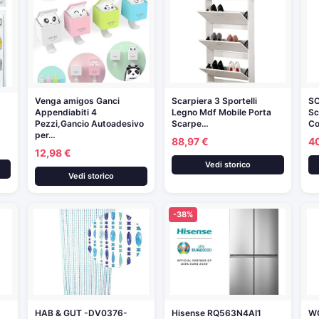
Venga amigos Ganci
Scarpiera 3 Sportelli
SO
Appendiabiti 4
Legno Mdf Mobile Porta
Sc
Pezzi,Gancio Autoadesivo
Scarpe…
Co
per…
88,97 €
4
12,98 €
Vedi storico
Vedi storico
-38%
HAB & GUT -DV0376-
Hisense RQ563N4AI1
W