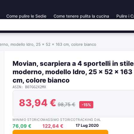
Come pulire le Sedie
Come tenere pulita la cucina
Pulire i C
oderno, modello Idro, 25 x 52 x 163 cm, colore bianco
Movian, scarpiera a 4 sportelli in stile
moderno, modello Idro, 25 x 52 x 163
cm, colore bianco
ASIN: B07GG2X2MX
83,94 €
98,75 €
-15%
MINIMO STORICO
MASSIMO STORICO
TRACKING DAL
76,09 €
122,64 €
17 Lug 2020