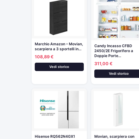
Marchio Amazon – Movian,
Candy Incasso CFBD
scarpiera a 3 sportelli in…
2450/2E Frigorifero a
Doppie Porte…
108,89 €
311,00 €
Vedi storico
Vedi storico
Hisense RQ562N4GX1
Movian, scarpiera con