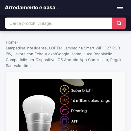
Arredamento e casa
.
Home
›
Lampadina Intelligente, LOFTer Lampadina Smart WiFi E27 RGB
7W, Lavora con Echo Alexa/Google Home, Luce Regolabile
Compatibile per Dispositivo iOS Android App Controllata, Regalo
San Valentino