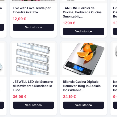
da
Live with Love Tenda per
TANSUNG Forbici da
Od
o…
Finestra in Pizzo…
Cucina, Forbici da Cucina
Ca
Smontabili,…
B
12,99 €
17,99 €
2
Vedi storico
Vedi storico
JESWELL LED del Sensore
Bilancia Cucina Digitale,
la
di Movimento Ricaricabile
Homever 15kg in Acciaio
Po
…
Luce…
Inossidabile…
In
36,99 €
24,19 €
9,
Vedi storico
Vedi storico