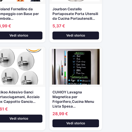
oland Fornellino da
Jourbon Cestello
mpeggio con Base per
Portaposate Porta Utensili
ombola…
da Cucina Portautensili…
3,99 €
5,37 €
Vedi storico
Vedi storico
xikoo Adesivo Ganci
CUHIOY Lavagna
rtasciugamani, Acciaio
Magnetica per
ox Cappotto Gancio…
Frigorifero,Cucina Menu
Lista Spesa…
61 €
28,99 €
Vedi storico
Vedi storico