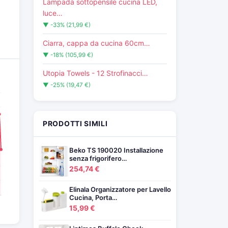
Lampada sottopensile cucina LED,
luce…
▼ -33% (21,99 €)
Ciarra, cappa da cucina 60cm…
▼ -18% (105,99 €)
Utopia Towels - 12 Strofinacci…
▼ -25% (19,47 €)
PRODOTTI SIMILI
Beko TS 190020 Installazione
senza frigorifero…
254,74 €
Elinala Organizzatore per Lavello
Cucina, Porta…
15,99 €