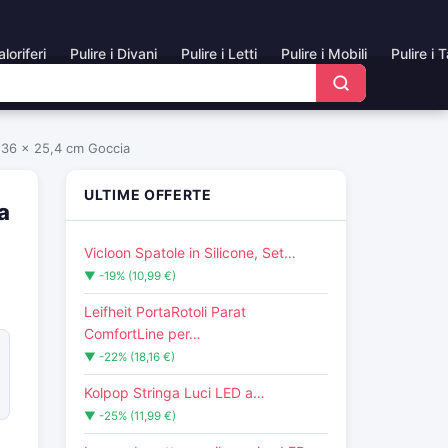
aloriferi
Pulire i Divani
Pulire i Letti
Pulire i Mobili
Pulire i 
136 x 25,4 cm Goccia
ULTIME OFFERTE
a
Vicloon Spatole in Silicone, Set…
▼ -19% (10,99 €)
Leifheit PortaRotoli Parat
ComfortLine per…
▼ -22% (18,16 €)
Kolpop Stringa Luci LED a…
▼ -25% (11,99 €)