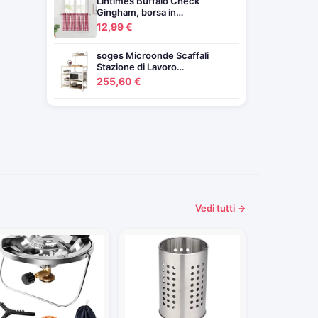
Lintimes Buffalo Check
Gingham, borsa in…
12,99 €
soges Microonde Scaffali
Stazione di Lavoro…
255,60 €
Vedi tutti →