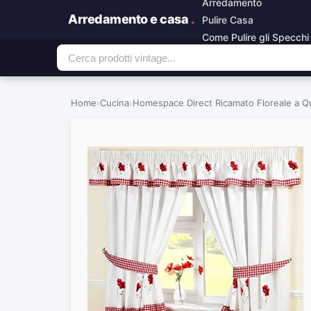
Arredamento
Arredamento e casa
.
Pulire Casa
Come Pulire gli Specchi
Home
›
Cucina
›
Homespace Direct Ricamato Floreale a Qu