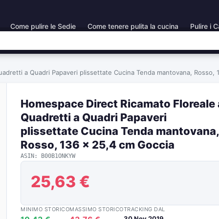
Come pulire le Sedie
Come tenere pulita la cucina
Pulire i C
adretti a Quadri Papaveri plissettate Cucina Tenda mantovana, Rosso, 
Homespace Direct Ricamato Floreale 
Quadretti a Quadri Papaveri
plissettate Cucina Tenda mantovana,
Rosso, 136 x 25,4 cm Goccia
ASIN: B00B1ONKYW
25,63 €
MINIMO STORICO
MASSIMO STORICO
TRACKING DAL
30 Nov 2019