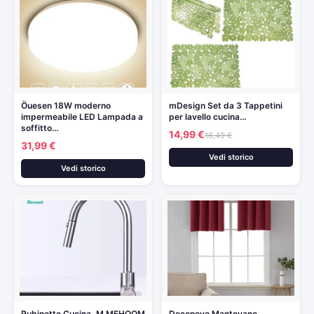
Öuesen 18W moderno
mDesign Set da 3 Tappetini
impermeabile LED Lampada a
per lavello cucina…
soffitto…
14,99 €
16,49 €
31,99 €
Vedi storico
Vedi storico
Rubinetto Cucina, M MEHOOM
Deconovo Mantovane