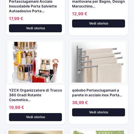
Portasciugamani Acciaio
mantovana per Bagno, Design
Inossidabile Porta Salviette
Marocchino…
Autoadesivo Porta…
12,99 €
17,99 €
Vedi storico
Vedi storico
YZCX Organizzatore di Trucco
qobobo Portasciugamani a
360 Gradi Rotante
parete in acciaio inox Porta…
Cosmetico…
36,99 €
19,99 €
Vedi storico
Vedi storico