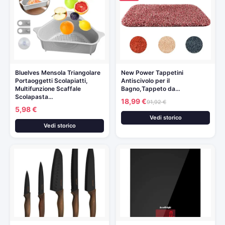
Bluelves Mensola Triangolare
New Power Tappetini
Portaoggetti Scolapiatti,
Antiscivolo per il
Multifunzione Scaffale
Bagno,Tappeto da…
Scolapasta…
18,99 €
91,92 €
5,98 €
Vedi storico
Vedi storico