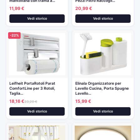
mantovana con trama a…
Pezzi Filtro Raccogli…
11,99 €
20,99 €
Vedi storico
Vedi storico
-22%
Leifheit PortaRotoli Parat
Elinala Organizzatore per
ComfortLine per 3 Rotoli,
Lavello Cucina, Porta Spugne
Taglia…
Lavello…
18,16 €
15,99 €
23,20 €
Vedi storico
Vedi storico