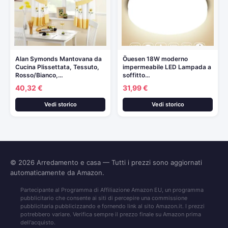
Alan Symonds Mantovana da
Öuesen 18W moderno
Cucina Plissettata, Tessuto,
impermeabile LED Lampada a
Rosso/Bianco,…
soffitto…
40,32 €
31,99 €
Vedi storico
Vedi storico
© 2026
Arredamento e casa
— Tutti i prezzi sono aggiornati
automaticamente da Amazon.
Partecipante al Programma di Affiliazione Amazon EU, un programma
pubblicitario che consente ai siti di percepire una commissione
pubblicitaria pubblicizzando e fornendo link al sito Amazon.it. I prezzi
potrebbero variare. Verifica sempre il prezzo finale su Amazon prima
dell'acquisto.