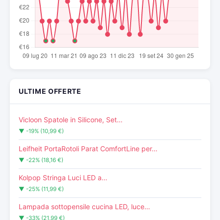
ULTIME OFFERTE
Vicloon Spatole in Silicone, Set…
▼ -19% (10,99 €)
Leifheit PortaRotoli Parat ComfortLine per…
▼ -22% (18,16 €)
Kolpop Stringa Luci LED a…
▼ -25% (11,99 €)
Lampada sottopensile cucina LED, luce…
▼ -33% (21,99 €)