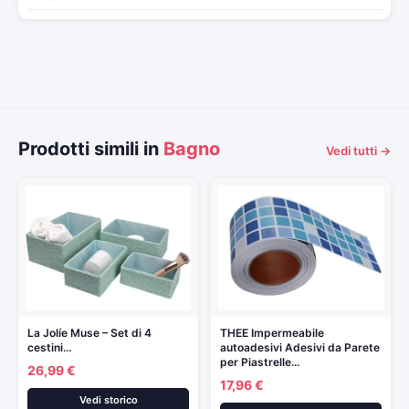
Prodotti simili in
Bagno
Vedi tutti →
La Jolíe Muse – Set di 4
THEE Impermeabile
cestini…
autoadesivi Adesivi da Parete
per Piastrelle…
26,99 €
17,96 €
Vedi storico