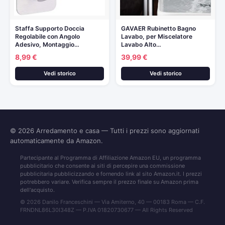
Staffa Supporto Doccia
GAVAER Rubinetto Bagno
Regolabile con Angolo
Lavabo, per Miscelatore
Adesivo, Montaggio…
Lavabo Alto…
8,99 €
39,99 €
Vedi storico
Vedi storico
© 2026
Arredamento e casa
— Tutti i prezzi sono aggiornati
automaticamente da Amazon.
Partecipante al Programma di Affiliazione Amazon EU, un programma
pubblicitario che consente ai siti di percepire una commissione
pubblicitaria pubblicizzando e fornendo link al sito Amazon.it. I prezzi
potrebbero variare. Verifica sempre il prezzo finale su Amazon prima
dell'acquisto.
© 2026 Danilo Franceschini — Via Amiterno, 40 — 00183 Roma — C.F.
FRNDNL86L30I348Z — P.IVA 01820730677 — All Rights Reserved