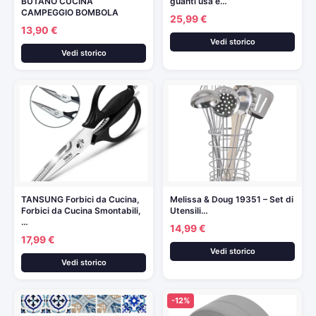
BUTANO CUCINA
guanti usa e…
CAMPEGGIO BOMBOLA
25,99 €
13,90 €
Vedi storico
Vedi storico
TANSUNG Forbici da Cucina,
Melissa & Doug 19351 – Set di
Forbici da Cucina Smontabili,
Utensili…
…
14,99 €
17,99 €
Vedi storico
Vedi storico
-12%