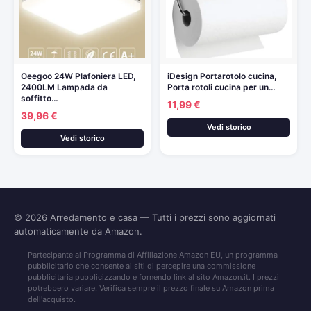
Oeegoo 24W Plafoniera LED,
iDesign Portarotolo cucina,
2400LM Lampada da
Porta rotoli cucina per un…
soffitto…
11,99 €
39,96 €
Vedi storico
Vedi storico
© 2026
Arredamento e casa
— Tutti i prezzi sono aggiornati
automaticamente da Amazon.
Partecipante al Programma di Affiliazione Amazon EU, un programma
pubblicitario che consente ai siti di percepire una commissione
pubblicitaria pubblicizzando e fornendo link al sito Amazon.it. I prezzi
potrebbero variare. Verifica sempre il prezzo finale su Amazon prima
dell'acquisto.