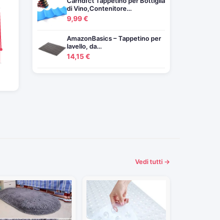
Carndfct Tappetino per Bottiglia
di Vino,Contenitore…
9,99 €
AmazonBasics – Tappetino per
lavello, da…
14,15 €
Vedi tutti →