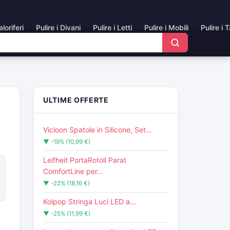
aloriferi
Pulire i Divani
Pulire i Letti
Pulire i Mobili
Pulire i 
ULTIME OFFERTE
Vicloon Spatole in Silicone, Set…
▼ -19% (10,99 €)
Leifheit PortaRotoli Parat
ComfortLine per…
▼ -22% (18,16 €)
Kolpop Stringa Luci LED a…
▼ -25% (11,99 €)