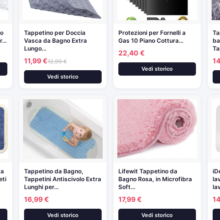
no
Tappetino per Doccia
Protezioni per Fornelli a
Ta
er…
Vasca da Bagno Extra
Gas 10 Piano Cottura…
ba
Lungo…
Ta
22,40 €
11,99 €
1
12,99 €
Vedi storico
Vedi storico
da
Tappetino da Bagno,
Lifewit Tappetino da
iD
eti
Tappetini Antiscivolo Extra
Bagno Rosa, in Microfibra
la
Lunghi per…
Soft…
la
16,99 €
17,99 €
14
Vedi storico
Vedi storico