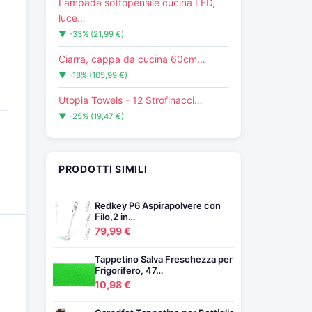
Lampada sottopensile cucina LED,
luce…
▼ -33% (21,99 €)
Ciarra, cappa da cucina 60cm…
▼ -18% (105,99 €)
Utopia Towels - 12 Strofinacci…
▼ -25% (19,47 €)
PRODOTTI SIMILI
Redkey P6 Aspirapolvere con
Filo,2 in…
79,99 €
Tappetino Salva Freschezza per
Frigorifero, 47…
10,98 €