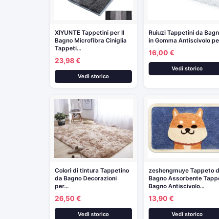
XIYUNTE Tappetini per Il
Ruiuzi Tappetini da Bag
Bagno Microfibra Ciniglia
in Gomma Antiscivolo p
Tappeti…
16,00 €
23,98 €
Vedi storico
Vedi storico
Colori di tintura Tappetino
zeshengmuye Tappeto 
da Bagno Decorazioni
Bagno Assorbente Tapp
per…
Bagno Antiscivolo…
26,50 €
13,90 €
Vedi storico
Vedi storico