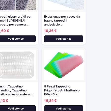
ppeti ultramorbidi per
Extra lungo per vasca da
mbini LIYINGKEJI
bagno tappetini
ppeto per camera…
antiscivolo…
4,60 €
16,36 €
Vedi storico
Vedi storico
esign Tappetino
8 Pezzi Tappetino
vandino, Tappetino
Frigorifero Antibatterico
vello cucina grande in…
EVA 45 x…
,13 €
16,84 €
Vedi storico
Vedi storico