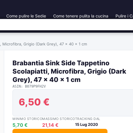
Come pulire le Sedie
Come tenere pulita la cucina
Pulire i C
, Microfibra, Grigio (Dark Grey), 47 x 40 x 1 cm
Brabantia Sink Side Tappetino
Scolapiatti, Microfibra, Grigio (Dark
Grey), 47 x 40 x 1 cm
ASIN: B079P9FH2V
6,50 €
MINIMO STORICO
MASSIMO STORICO
TRACKING DAL
5,70 €
21,14 €
15 Lug 2020