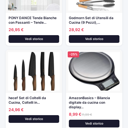
PONY DANCE Tende Bianche
Godmorn Set di Utensili da
con Passanti – Tende…
Cucina (9 Pezzi),…
26,95 €
28,92 €
Vedi storico
Vedi storico
-25%
hecef Set di Coltelli da
AmazonBasics – Bilancia
Cucina, Coltelli in…
digitale da cucina con
display…
24,96 €
8,99 €
11,99 €
Vedi storico
Vedi storico