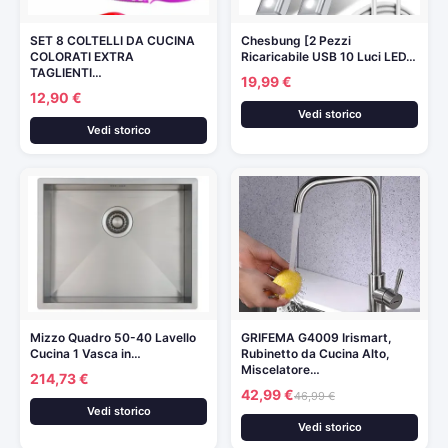
SET 8 COLTELLI DA CUCINA
Chesbung [2 Pezzi
COLORATI EXTRA
Ricaricabile USB 10 Luci LED…
TAGLIENTI…
19,99 €
12,90 €
Vedi storico
Vedi storico
Mizzo Quadro 50-40 Lavello
GRIFEMA G4009 Irismart,
Cucina 1 Vasca in…
Rubinetto da Cucina Alto,
Miscelatore…
214,73 €
42,99 €
46,99 €
Vedi storico
Vedi storico