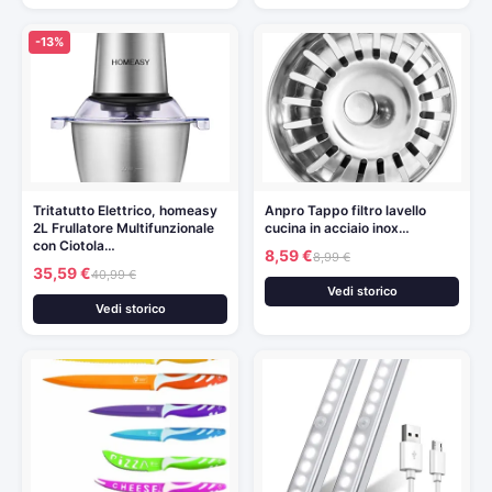
-13%
Tritatutto Elettrico, homeasy
Anpro Tappo filtro lavello
2L Frullatore Multifunzionale
cucina in acciaio inox…
con Ciotola…
8,59 €
8,99 €
35,59 €
40,99 €
Vedi storico
Vedi storico