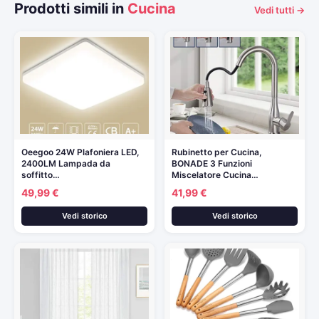
Prodotti simili in
Cucina
Vedi tutti →
Oeegoo 24W Plafoniera LED,
Rubinetto per Cucina,
2400LM Lampada da
BONADE 3 Funzioni
soffitto…
Miscelatore Cucina…
49,99 €
41,99 €
Vedi storico
Vedi storico