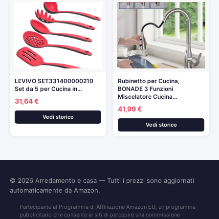
LEVIVO SET331400000210
Rubinetto per Cucina,
Set da 5 per Cucina in…
BONADE 3 Funzioni
Miscelatore Cucina…
31,64 €
41,99 €
Vedi storico
Vedi storico
© 2026
Arredamento e casa
— Tutti i prezzi sono aggiornati
automaticamente da Amazon.
Partecipante al Programma di Affiliazione Amazon EU, un programma
pubblicitario che consente ai siti di percepire una commissione