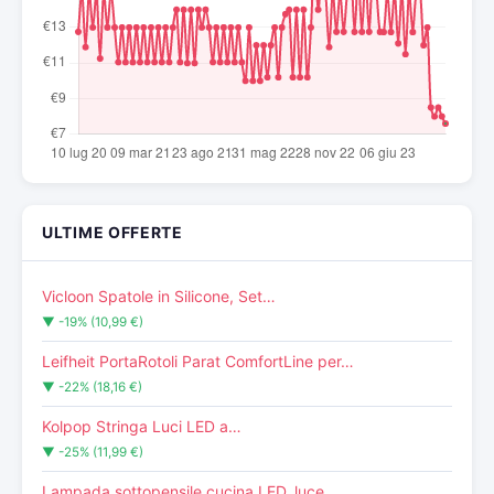
ULTIME OFFERTE
Vicloon Spatole in Silicone, Set…
▼ -19% (10,99 €)
Leifheit PortaRotoli Parat ComfortLine per…
▼ -22% (18,16 €)
Kolpop Stringa Luci LED a…
▼ -25% (11,99 €)
Lampada sottopensile cucina LED, luce…