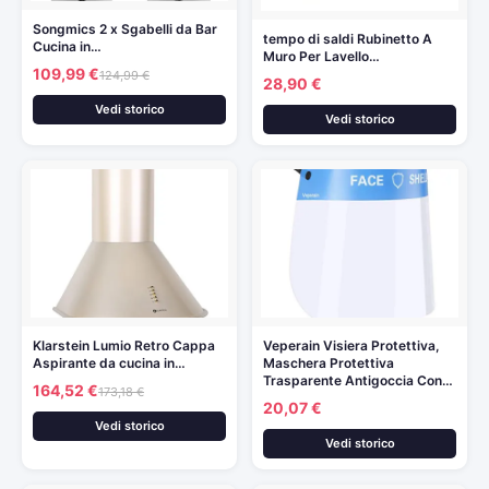
Songmics 2 x Sgabelli da Bar
tempo di saldi Rubinetto A
Cucina in…
Muro Per Lavello…
109,99 €
124,99 €
28,90 €
Vedi storico
Vedi storico
Klarstein Lumio Retro Cappa
Veperain Visiera Protettiva,
Aspirante da cucina in…
Maschera Protettiva
Trasparente Antigoccia Con…
164,52 €
173,18 €
20,07 €
Vedi storico
Vedi storico