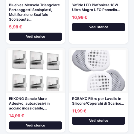
Bluelves Mensola Triangolare
Yafido LED Plafoniera 18W
Portaoggetti Scolapiatti,
Ultra Magro UFO Pannello…
Multifunzione Scaffale
16,99 €
Scolapasta…
5,98 €
Vedi storico
Vedi storico
EKKONG Gancio Muro
ROBAKO Filtro per Lavello in
Adesivo, autoadesivi in
Silicone/Coperchi di Scarico…
acciaio inossidabile,…
11,99 €
14,99 €
Vedi storico
Vedi storico